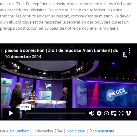
mais de l’Etat. Et l’expérience enseigne qu’aucune d’entre elles n’échappe
aux procédures judiciaires. De sorte qu’il vaut mieux laisser la Justice
trancher les conflits en dernier ressort, comme c’est sa mission. Le devoir
d’un élu politique est de respecter la séparation des pouvoirs qui est un
principe constitutionnel au cœur de notre démocratie. Je m’y tiens.
Par
Alain Lambert
|
11 décembre 2014
|
Non classé
|
0 commentaire