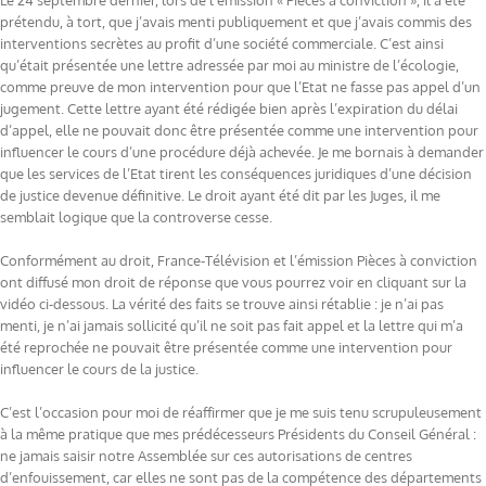
Le 24 septembre dernier, lors de l’émission « Pièces à conviction », il a été
prétendu, à tort, que j’avais menti publiquement et que j’avais commis des
interventions secrètes au profit d’une société commerciale. C’est ainsi
qu’était présentée une lettre adressée par moi au ministre de l’écologie,
comme preuve de mon intervention pour que l’Etat ne fasse pas appel d’un
jugement. Cette lettre ayant été rédigée bien après l’expiration du délai
d’appel, elle ne pouvait donc être présentée comme une intervention pour
influencer le cours d’une procédure déjà achevée. Je me bornais à demander
que les services de l’Etat tirent les conséquences juridiques d’une décision
de justice devenue définitive. Le droit ayant été dit par les Juges, il me
semblait logique que la controverse cesse.
Conformément au droit, France-Télévision et l’émission Pièces à conviction
ont diffusé mon droit de réponse que vous pourrez voir en cliquant sur la
vidéo ci-dessous. La vérité des faits se trouve ainsi rétablie : je n’ai pas
menti, je n’ai jamais sollicité qu’il ne soit pas fait appel et la lettre qui m’a
été reprochée ne pouvait être présentée comme une intervention pour
influencer le cours de la justice.
C’est l’occasion pour moi de réaffirmer que je me suis tenu scrupuleusement
à la même pratique que mes prédécesseurs Présidents du Conseil Général :
ne jamais saisir notre Assemblée sur ces autorisations de centres
d’enfouissement, car elles ne sont pas de la compétence des départements