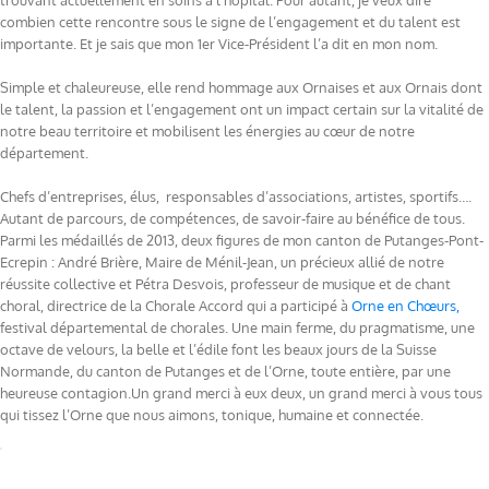
trouvant actuellement en soins à l’hôpital. Pour autant, je veux dire
combien cette rencontre sous le signe de l’engagement et du talent est
importante. Et je sais que mon 1er Vice-Président l’a dit en mon nom.
Simple et chaleureuse, elle rend hommage aux Ornaises et aux Ornais dont
le talent, la passion et l’engagement ont un impact certain sur la vitalité de
notre beau territoire et mobilisent les énergies au cœur de notre
département.
Chefs d’entreprises, élus, responsables d’associations, artistes, sportifs….
Autant de parcours, de compétences, de savoir-faire au bénéfice de tous.
Parmi les médaillés de 2013, deux figures de mon canton de Putanges-Pont-
Ecrepin : André Brière, Maire de Ménil-Jean, un précieux allié de notre
réussite collective et Pétra Desvois, professeur de musique et de chant
choral, directrice de la Chorale Accord qui a participé à
Orne en Chœurs,
festival départemental de chorales. Une main ferme, du pragmatisme, une
octave de velours, la belle et l’édile font les beaux jours de la Suisse
Normande, du canton de Putanges et de l’Orne, toute entière, par une
heureuse contagion.Un grand merci à eux deux, un grand merci à vous tous
qui tissez l’Orne que nous aimons, tonique, humaine et connectée.