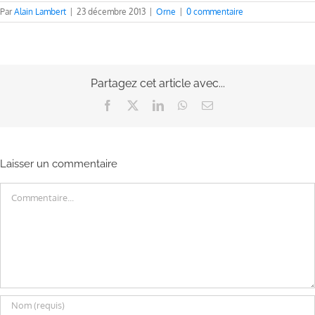
Par
Alain Lambert
|
23 décembre 2013
|
Orne
|
0 commentaire
Partagez cet article avec...
Facebook
X
LinkedIn
WhatsApp
Email
Laisser un commentaire
Commentaire