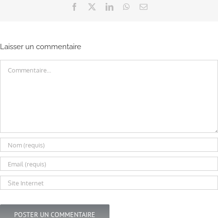
Facebook
X
LinkedIn
WhatsApp
Email
Laisser un commentaire
Commentaire