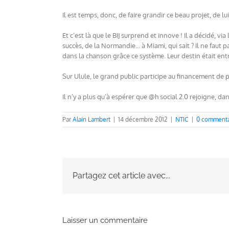
Il est temps, donc, de faire grandir ce beau projet, de 
Et c’est là que le BIJ surprend et innove ! Il a décidé, via 
succès, de la Normandie… à Miami, qui sait ? Il ne faut 
dans la chanson grâce ce système. Leur destin était ent
Sur Ulule, le grand public participe au financement de pr
Il n’y a plus qu’à espérer que @h social 2.0 rejoigne, d
Par
Alain Lambert
|
14 décembre 2012
|
NTIC
|
0 commenta
Partagez cet article avec...
Laisser un commentaire