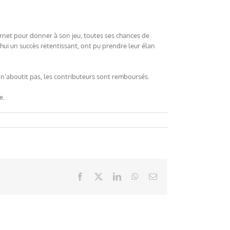
ernet pour donner à son jeu, toutes ses chances de
hui un succès retentissant, ont pu prendre leur élan
et n’aboutit pas, les contributeurs sont remboursés.
e.
Facebook
X
LinkedIn
WhatsApp
Email