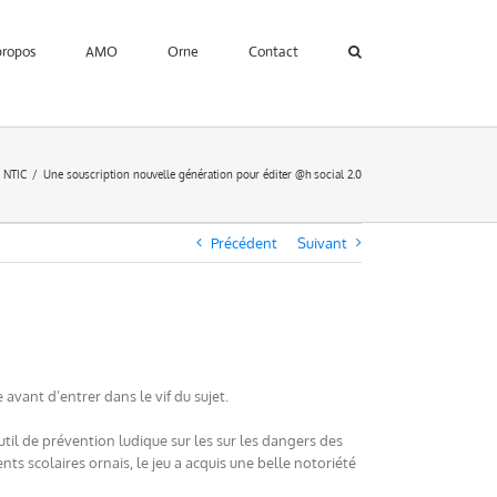
propos
AMO
Orne
Contact
NTIC
Une souscription nouvelle génération pour éditer @h social 2.0
Précédent
Suivant
avant d’entrer dans le vif du sujet.
outil de prévention ludique sur les sur les dangers des
ts scolaires ornais, le jeu a acquis une belle notoriété