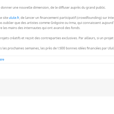
lui donner une nouvelle dimension, de le diffuser auprès du grand public.
le site
ulule.fr
, de lancer un financement participatif (crowdfounding) sur Int
pas oublier que des artistes comme Grégoire ou Irma, qui connaissent aujourd’
re les mains des internautes qui ont avancé des fonds.
ojets créatifs et reçoit des contreparties exclusives. Par ailleurs, si un proj
ans les prochaines semaines, les près de 1.500 bonnes idées financées par Ulul
ire