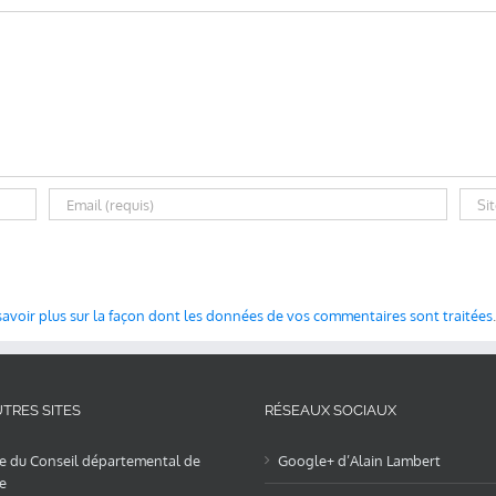
savoir plus sur la façon dont les données de vos commentaires sont traitées
.
TRES SITES
RÉSEAUX SOCIAUX
te du Conseil départemental de
Google+ d’Alain Lambert
e