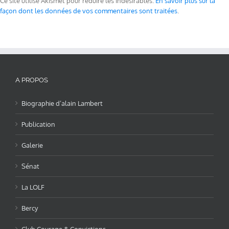
Ce site utilise Akismet pour réduire les indésirables.
En savoir plus sur la
façon dont les données de vos commentaires sont traitées
.
A PROPOS
Biographie d’alain Lambert
Publication
Galerie
Sénat
La LOLF
Bercy
Club Courage & Convictions