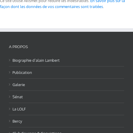
Ce site utilise Akismet pour réduire les indésirables.
En savoir plus sur la
façon dont les données de vos commentaires sont traitées
.
A PROPOS
Biographie d’alain Lambert
Publication
Galerie
Sénat
La LOLF
Bercy