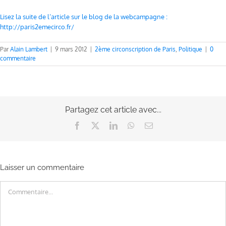
Lisez la suite de l’article sur le blog de la webcampagne :
http://paris2emecirco.fr/
Par
Alain Lambert
|
9 mars 2012
|
2ème circonscription de Paris
,
Politique
|
0
commentaire
Partagez cet article avec...
Facebook
X
LinkedIn
WhatsApp
Email
Laisser un commentaire
Commentaire