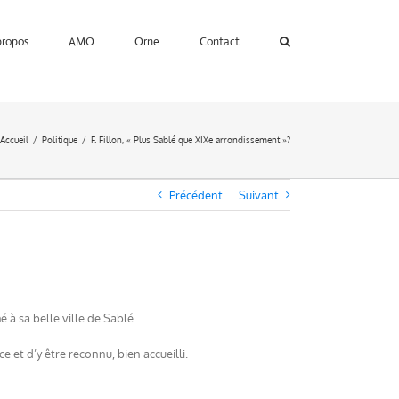
propos
AMO
Orne
Contact
Accueil
Politique
F. Fillon, « Plus Sablé que XIXe arrondissement »?
Précédent
Suivant
é à sa belle ville de Sablé.
e et d’y être reconnu, bien accueilli.