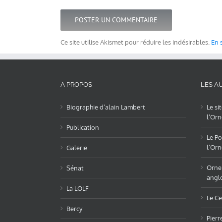
Ce site utilise Akismet pour réduire les indésirables.
En 
A PROPOS
LES AU
Biographie d’alain Lambert
Le si
l’Orn
Publication
Le Po
l’Orn
Galerie
OrneL
Sénat
angl
La LOLF
Le Ce
Bercy
Pierr