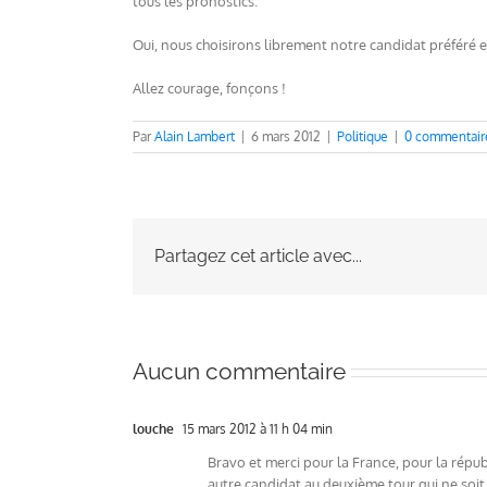
tous les pronostics.
Oui, nous choisirons librement notre candidat préféré 
Allez courage, fonçons !
Par
Alain Lambert
|
6 mars 2012
|
Politique
|
0 commentair
Partagez cet article avec...
Aucun commentaire
louche
15 mars 2012 à 11 h 04 min
Bravo et merci pour la France, pour la républi
autre candidat au deuxième tour qui ne soit