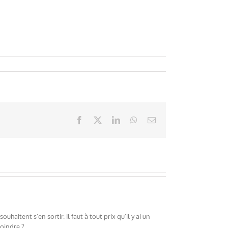
Facebook
X
LinkedIn
WhatsApp
Email
haitent s’en sortir. Il faut à tout prix qu’il y ai un
oindre ?