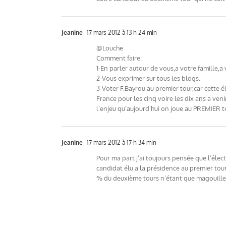
Jeanine
17 mars 2012 à 13 h 24 min
@Louche
Comment faire:
1-En parler autour de vous,a votre famille,
2-Vous exprimer sur tous les blogs.
3-Voter F.Bayrou au premier tour,car cette él
France pour les cinq voire les dix ans a ve
l’enjeu qu’aujourd’hui on joue au PREMIER to
Jeanine
17 mars 2012 à 17 h 34 min
Pour ma part j’ai toujours pensée que l’élect
candidat élu a la présidence au premier tou
% du deuxième tours n’étant que magouilles