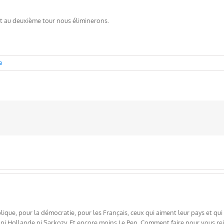
et au deuxième tour nous éliminerons.
e
que, pour la démocratie, pour les Français, ceux qui aiment leur pays et qui sou
 ni Hollande ni Sarkozy. Et encore moins Le Pen. Comment faire pour vous rej