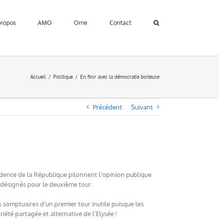
propos
AMO
Orne
Contact
Accueil
Politique
En finir avec la démocratie boiteuse
Précédent
Suivant
idence de la République pilonnent l’opinion publique
s désignés pour le deuxième tour.
s somptuaires d’un premier tour inutile puisque les
iété partagée et alternative de l’Elysée !