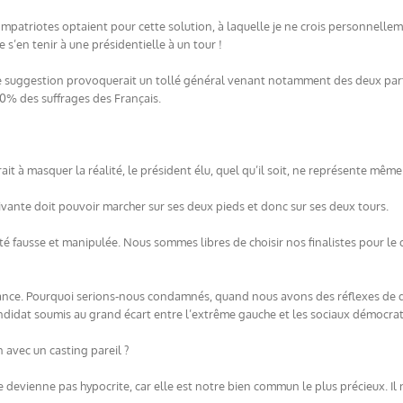
ompatriotes optaient pour cette solution, à laquelle je ne crois personnellem
e s’en tenir à une présidentielle à un tour !
e suggestion provoquerait un tollé général venant notamment des deux part
 30% des suffrages des Français.
ait à masquer la réalité, le président élu, quel qu’il soit, ne représente même
vante doit pouvoir marcher sur ses deux pieds et donc sur ses deux tours.
 fausse et manipulée. Nous sommes libres de choisir nos finalistes pour le d
nce. Pourquoi serions-nous condamnés, quand nous avons des réflexes de dro
ndidat soumis au grand écart entre l’extrême gauche et les sociaux démocrat
avec un casting pareil ?
e devienne pas hypocrite, car elle est notre bien commun le plus précieux. I