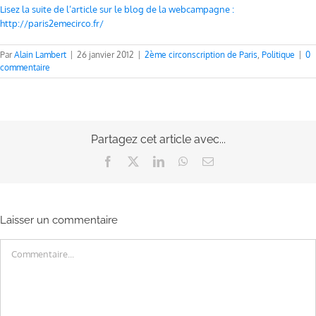
Lisez la suite de l’article sur le blog de la webcampagne :
http://paris2emecirco.fr/
Par
Alain Lambert
|
26 janvier 2012
|
2ème circonscription de Paris
,
Politique
|
0
commentaire
Partagez cet article avec...
Facebook
X
LinkedIn
WhatsApp
Email
Laisser un commentaire
Commentaire