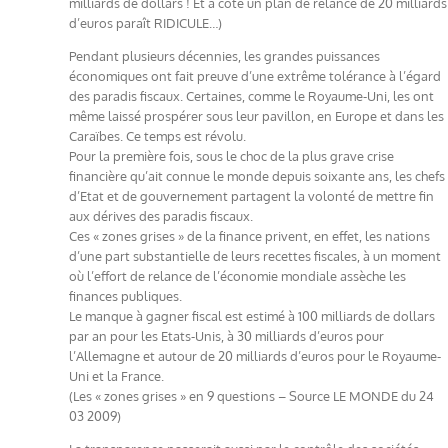
milliards de dollars ! Et à côté un plan de relance de 20 milliards
d’euros paraît RIDICULE…)
Pendant plusieurs décennies, les grandes puissances
économiques ont fait preuve d’une extrême tolérance à l’égard
des paradis fiscaux. Certaines, comme le Royaume-Uni, les ont
même laissé prospérer sous leur pavillon, en Europe et dans les
Caraïbes. Ce temps est révolu.
Pour la première fois, sous le choc de la plus grave crise
financière qu’ait connue le monde depuis soixante ans, les chefs
d’Etat et de gouvernement partagent la volonté de mettre fin
aux dérives des paradis fiscaux.
Ces « zones grises » de la finance privent, en effet, les nations
d’une part substantielle de leurs recettes fiscales, à un moment
où l’effort de relance de l’économie mondiale assèche les
finances publiques.
Le manque à gagner fiscal est estimé à 100 milliards de dollars
par an pour les Etats-Unis, à 30 milliards d’euros pour
l’Allemagne et autour de 20 milliards d’euros pour le Royaume-
Uni et la France.
(Les « zones grises » en 9 questions – Source LE MONDE du 24
03 2009)