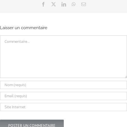
Facebook
X
LinkedIn
WhatsApp
Email
Laisser un commentaire
Commentaire