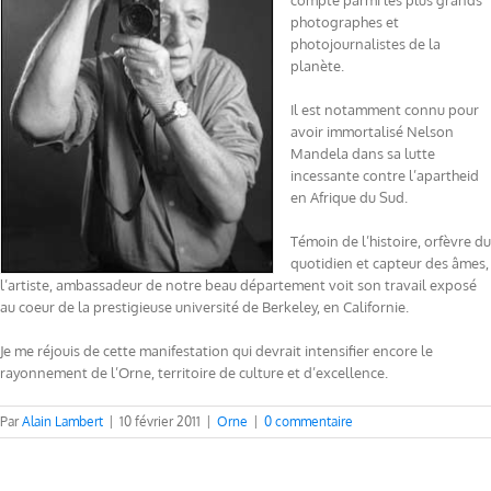
compte parmi les plus grands
photographes et
photojournalistes de la
planète.
Il est notamment connu pour
avoir immortalisé Nelson
Mandela dans sa lutte
incessante contre l’apartheid
en Afrique du Sud.
Témoin de l’histoire, orfèvre du
quotidien et capteur des âmes,
l’artiste, ambassadeur de notre beau département voit son travail exposé
au coeur de la prestigieuse université de Berkeley, en Californie.
Je me réjouis de cette manifestation qui devrait intensifier encore le
rayonnement de l’Orne, territoire de culture et d’excellence.
Par
Alain Lambert
|
10 février 2011
|
Orne
|
0 commentaire