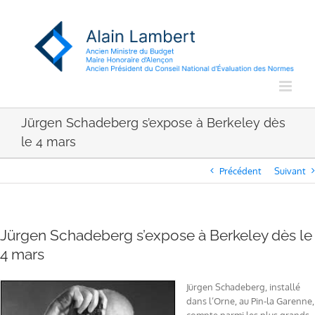
Passer
au
contenu
Jürgen Schadeberg s’expose à Berkeley dès
le 4 mars
Précédent
Suivant
Jürgen Schadeberg s’expose à Berkeley dès le
4 mars
Jürgen Schadeberg, installé
dans l’Orne, au Pin-la Garenne,