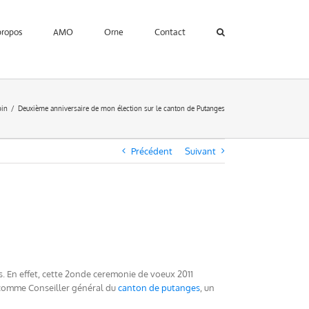
propos
AMO
Orne
Contact
pin
Deuxième anniversaire de mon élection sur le canton de Putanges
Précédent
Suivant
s. En effet, cette 2onde ceremonie de voeux 2011
 comme Conseiller général du
canton de putanges
, un