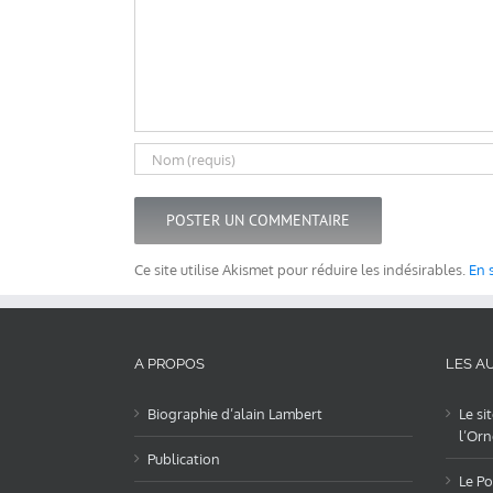
Ce site utilise Akismet pour réduire les indésirables.
En 
A PROPOS
LES AU
Biographie d’alain Lambert
Le si
l’Orn
Publication
Le Po