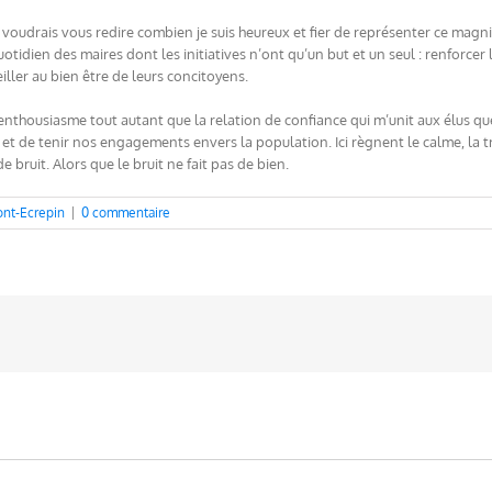
e voudrais vous redire combien je suis heureux et fier de représenter ce magnifi
uotidien des maires dont les initiatives n’ont qu’un but et un seul : renforce
eiller au bien être de leurs concitoyens.
thousiasme tout autant que la relation de confiance qui m’unit aux élus quell
et de tenir nos engagements envers la population. Ici règnent le calme, la tran
e bruit. Alors que le bruit ne fait pas de bien.
nt-Ecrepin
|
0 commentaire