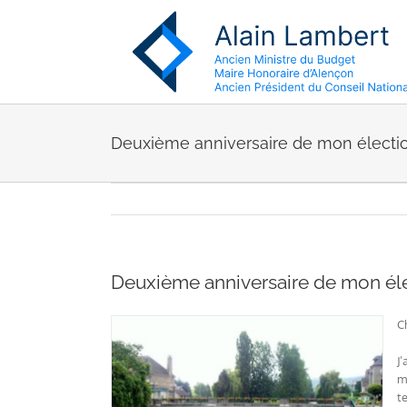
Passer
au
contenu
Deuxième anniversaire de mon électio
Deuxième anniversaire de mon éle
C
J
m
t