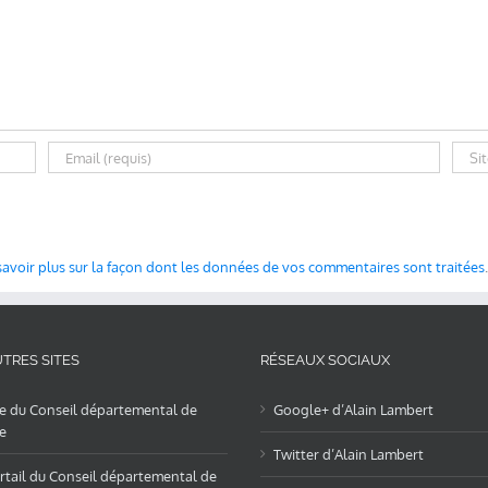
savoir plus sur la façon dont les données de vos commentaires sont traitées
.
TRES SITES
RÉSEAUX SOCIAUX
te du Conseil départemental de
Google+ d’Alain Lambert
e
Twitter d’Alain Lambert
rtail du Conseil départemental de