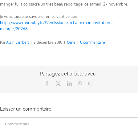
manger lui a consacré un très beau reportage, ce samedi 27 novembre.
Je vous laisse le savourer en suivant ce lien:
http://www.m6replay.fr/#/emissions/m-i-a-m-mon-invitation-a-
manger/20266
Par
Alain Lambert
|
2 décembre 2010
|
Orne
|
0 commentaire
Partagez cet article avec...
Facebook
X
LinkedIn
WhatsApp
Email
Laisser un commentaire
Commentaire