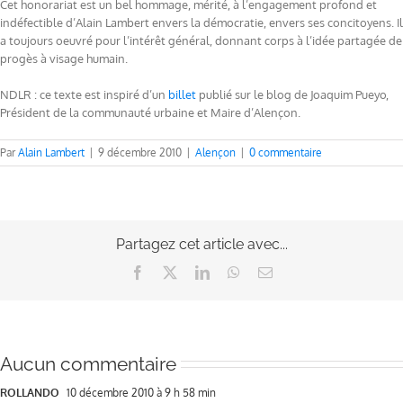
Cet honorariat est un bel hommage, mérité, à l’engagement profond et
indéfectible d’Alain Lambert envers la démocratie, envers ses concitoyens. Il
a toujours oeuvré pour l’intérêt général, donnant corps à l’idée partagée de
progès à visage humain.
NDLR : ce texte est inspiré d’un
billet
publié sur le blog de Joaquim Pueyo,
Président de la communauté urbaine et Maire d’Alençon.
Par
Alain Lambert
|
9 décembre 2010
|
Alençon
|
0 commentaire
Partagez cet article avec...
Facebook
X
LinkedIn
WhatsApp
Email
Aucun commentaire
ROLLANDO
10 décembre 2010 à 9 h 58 min