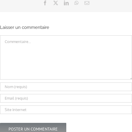
Facebook
X
LinkedIn
WhatsApp
Email
Laisser un commentaire
Commentaire