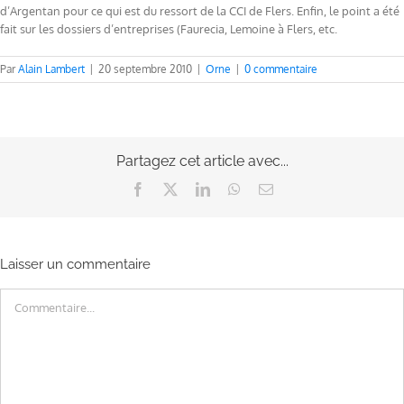
d’Argentan pour ce qui est du ressort de la CCI de Flers. Enfin, le point a été
fait sur les dossiers d’entreprises (Faurecia, Lemoine à Flers, etc.
Par
Alain Lambert
|
20 septembre 2010
|
Orne
|
0 commentaire
Partagez cet article avec...
Facebook
X
LinkedIn
WhatsApp
Email
Laisser un commentaire
Commentaire