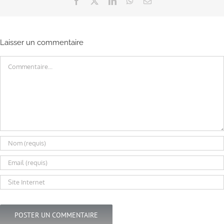
Facebook
X
LinkedIn
WhatsApp
Email
Laisser un commentaire
Commentaire