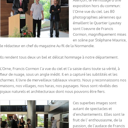
Alençon, le vernissage d’une
exposition hors du commun:
l’Orne vue du ciel. Les 80
photographies aériennes qui
émaillent le Quartier Lyautey
sont l’oeuvre de Francis
Cormon, magnifiquement mises
en scène par Stéphane Maurice,
le rédacteur en chef du magazine Au fil de la Normandie.
Ils rendent tous deux un bel et délicat hommage à notre département.
L’Orne, Francis Cormon l’a vue du ciel et l’a saisie dans toute sa vérité, à
fleur de nuage, sous un angle inédit. Il en a capturé les subtilités et les
charmes. Il livre de merveilleux tableaux vivants. Nous y reconnaissons nos
maisons, nos villages, nos haras, nos paysages. Nous sont révélés des
joyaux naturels et architecturaux dont nous pouvons être fiers.
Ces superbes images sont
autant de spectacles et
d’enchantements. Elles sont le
fruit de l’ enthousiasme, de la
passion, de l’audace de Francis