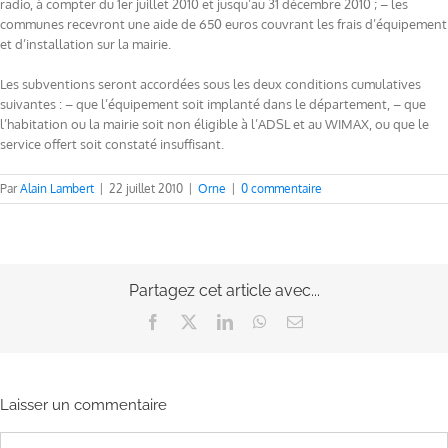
radio, à compter du 1er juillet 2010 et jusqu’au 31 décembre 2010 ; – les
communes recevront une aide de 650 euros couvrant les frais d’équipement
et d’installation sur la mairie.
Les subventions seront accordées sous les deux conditions cumulatives
suivantes : – que l’équipement soit implanté dans le département, – que
l’habitation ou la mairie soit non éligible à l’ADSL et au WIMAX, ou que le
service offert soit constaté insuffisant.
Par
Alain Lambert
|
22 juillet 2010
|
Orne
|
0 commentaire
Partagez cet article avec...
Facebook
X
LinkedIn
WhatsApp
Email
Laisser un commentaire
Commentaire