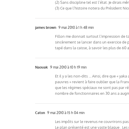
(2) Sans discipline tel est l’état. Je dira
(3) Ce que l’histoire notera du Président Ni
james brown
9 mai 2010 à 1 h 48 min
Fillon me donnait surtout l’impression de tap
sincèrement se lancer dans un exercice de pé
tapé dans la caisse, à savoir les plus de 60
Naouak
9 mai 2010 à 10 h 19 min
Et il y a les non-dits … Ainsi, dire que « ya
pauvres » revient à faire oublier que la Fran
que les régimes spéciaux ne sont pas par rép
nombre de fonctionnaires en 30 ans a augme
Caton
9 mai 2010 à 15 h 04 min
Les impôts sur le revenus ne couvrirons pas 
Le plan présenté est une vaste blague . Les 