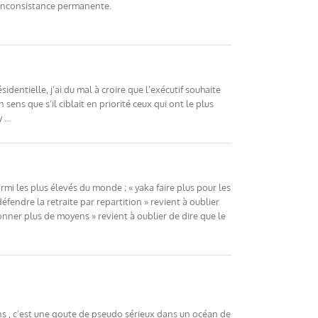
e inconsistance permanente.
dentielle, j’ai du mal à croire que l’exécutif souhaite
ens que s’il ciblait en priorité ceux qui ont le plus
y …
armi les plus élevés du monde ; « yaka faire plus pour les
éfendre la retraite par repartition » revient à oublier
onner plus de moyens » revient à oublier de dire que le
ans , c’est une goute de pseudo sérieux dans un océan de