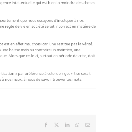
xigence intellectuelle qui est bien la moindre des choses
r comportement que nous essayons d’inculquer à nos
e règle de vie en société serait incorrect en matière de
est en effet mal choisi car il ne restitue pas la vérité.
ien une baisse mais au contraire un maintien, une
e. Alors que celle-ci, surtout en période de crise, doit
isation » par préférence à celui de « gel » il se serait
s à nos maux, à nous de savoir trouver les mots.
Facebook
X
LinkedIn
WhatsApp
Email