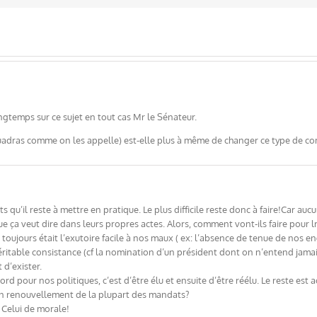
ongtemps sur ce sujet en tout cas Mr le Sénateur.
quadras comme on les appelle) est-elle plus à même de changer ce type de 
mots qu’il reste à mettre en pratique. Le plus difficile reste donc à faire!Car
ça veut dire dans leurs propres actes. Alors, comment vont-ils faire pour lrs
 a toujours était l’exutoire facile à nos maux ( ex: l’absence de tenue de nos
 véritable consistance (cf la nomination d’un président dont on n’entend jam
 d’exister.
rd pour nos politiques, c’est d’être élu et ensuite d’être réélu. Le reste est a
n renouvellement de la plupart des mandats?
. Celui de morale!