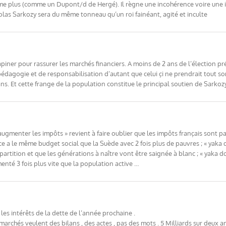
is même plus (comme un Dupont/d de Hergé). Il règne une incohérence voire un
colas Sarkozy sera du même tonneau qu’un roi fainéant, agité et inculte
iner pour rassurer les marchés financiers. A moins de 2 ans de l’élection prési
dagogie et de responsabilisation d’autant que celui çi ne prendrait tout son s
 ans. Et cette frange de la population constitue le principal soutien de Sarkoz
ka augmenter les impôts » revient à faire oublier que les impôts français sont p
ce a le même budget social que la Suède avec 2 fois plus de pauvres ; « yaka d
artition et que les générations à naître vont être saignée à blanc ; « yaka d
nté 3 fois plus vite que la population active …
les intérêts de la dette de l’année prochaine .
marchés veulent des bilans , des actes , pas des mots . 5 Milliards sur deux 