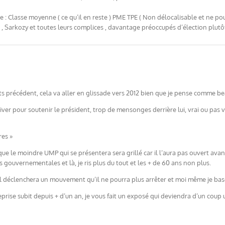
e : Classe moyenne ( ce qu’il en reste ) PME TPE ( Non délocalisable et ne po
n , Sarkozy et toutes leurs complices , davantage préoccupés d’élection plutô
ts précédent, cela va aller en glissade vers 2012 bien que je pense comme b
iver pour soutenir le président, trop de mensonges derrière lui, vrai ou pas vr
res »
e le moindre UMP qui se présentera sera grillé car il l’aura pas ouvert avan
s gouvernementales et là, je ris plus du tout et les + de 60 ans non plus.
 il déclenchera un mouvement qu’il ne pourra plus arrêter et moi même je ba
eprise subit depuis + d’un an, je vous fait un exposé qui deviendra d’un coup 