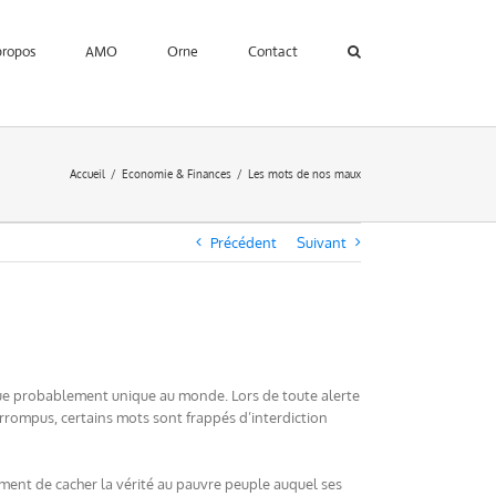
propos
AMO
Orne
Contact
Accueil
Economie & Finances
Les mots de nos maux
Précédent
Suivant
ique probablement unique au monde. Lors de toute alerte
errompus, certains mots sont frappés d’interdiction
uement de cacher la vérité au pauvre peuple auquel ses