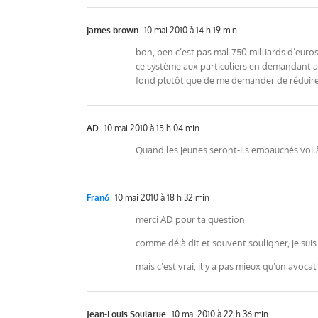
james brown
10 mai 2010 à 14 h 19 min
bon, ben c’est pas mal 750 milliards d’euro
ce système aux particuliers en demandant a
fond plutôt que de me demander de réduire
AD
10 mai 2010 à 15 h 04 min
Quand les jeunes seront-ils embauchés voilà l
Fran6
10 mai 2010 à 18 h 32 min
merci AD pour ta question
comme déjà dit et souvent souligner, je su
mais c’est vrai, il y a pas mieux qu’un avocat 
Jean-Louis Soularue
10 mai 2010 à 22 h 36 min