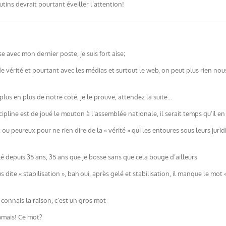
utins devrait pourtant éveiller l’attention!
avec mon dernier poste, je suis fort aise;
t de vérité et pourtant avec les médias et surtout le web, on peut plus rien 
 plus en plus de notre coté, je le prouve, attendez la suite…
discipline est de joué le mouton à l’assemblée nationale, il serait temps qu’il 
x ou peureux pour ne rien dire de la « vérité » qui les entoures sous leurs juri
é depuis 35 ans, 35 ans que je bosse sans que cela bouge d’ailleurs
us dite « stabilisation », bah oui, après gelé et stabilisation, il manque le mot 
 connais la raison, c’est un gros mot
jamais! Ce mot?