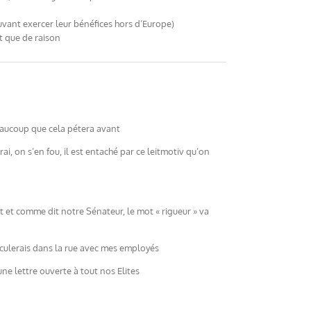
uvant exercer leur bénéfices hors d’Europe)
t que de raison
eaucoup que cela pétera avant
ai, on s’en fou, il est entaché par ce leitmotiv qu’on
t et comme dit notre Sénateur, le mot « rigueur » va
sculerais dans la rue avec mes employés
une lettre ouverte à tout nos Elites