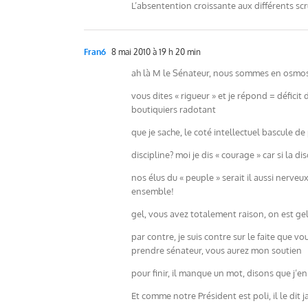
L’absentention croissante aux différents scr
Fran6
8 mai 2010 à 19 h 20 min
ah là M le Sénateur, nous sommes en osmose 
vous dites « rigueur » et je répond = défici
boutiquiers radotant
que je sache, le coté intellectuel bascule de
discipline? moi je dis « courage » car si la 
nos élus du « peuple » serait il aussi nerveu
ensemble!
gel, vous avez totalement raison, on est gel
par contre, je suis contre sur le faite que vo
prendre sénateur, vous aurez mon soutien
pour finir, il manque un mot, disons que j’en
Et comme notre Président est poli, il le dit 