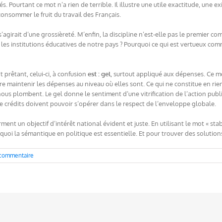
 Pourtant ce mot n’a rien de terrible. Il illustre une utile exactitude, une e
consommer le fruit du travail des Français.
l s’agirait d’une grossièreté. M’enfin, la discipline n’est-elle pas le premie
les institutions éducatives de notre pays ? Pourquoi ce qui est vertueux comm
 prêtant, celui-ci, à confusion
est : gel
, surtout appliqué aux dépenses. Ce mot 
-à-dire maintenir les dépenses au niveau où elles sont. Ce qui ne constitue en r
s plombent. Le gel donne le sentiment d’une vitrification de l’action publiqu
de crédits doivent pouvoir s’opérer dans le respect de l’enveloppe globale.
ent un objectif d’intérêt national évident et juste. En utilisant le mot « stabil
quoi la sémantique en politique est essentielle. Et pour trouver des solution
commentaire