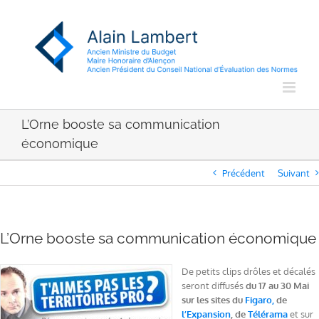
Passer
au
contenu
L’Orne booste sa communication
économique
Précédent
Suivant
L’Orne booste sa communication économique
De petits clips drôles et décalés
seront diffusés
du 17 au 30 Mai
sur les sites du
Figaro,
de
l’Expansion
, de
Télérama
et sur