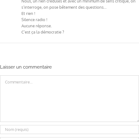
Nous, un rien crédules et avec un minimum de sens critique, on
s’interroge, on pose bêtement des questions…
Et rien !
Silence radio !
Aucune réponse.
C’est ça la démocratie ?
Laisser un commentaire
Commentaire