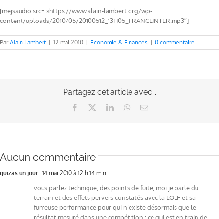
[mejsaudio src= »https://www.alain-lambert.org/wp-
content/uploads/2010/05/20100512_13H05_FRANCEINTER.mp3″]
Par
Alain Lambert
|
12 mai 2010
|
Economie & Finances
|
0 commentaire
Partagez cet article avec...
Facebook
X
LinkedIn
WhatsApp
Email
Aucun commentaire
quizas un jour
14 mai 2010 à 12 h 14 min
vous parlez technique, des points de fuite, moi je parle du
terrain et des effets pervers constatés avec la LOLF et sa
fumeuse performance pour qui n’existe désormais que le
résultat mesuré dans une compétition : ce qui est en train de