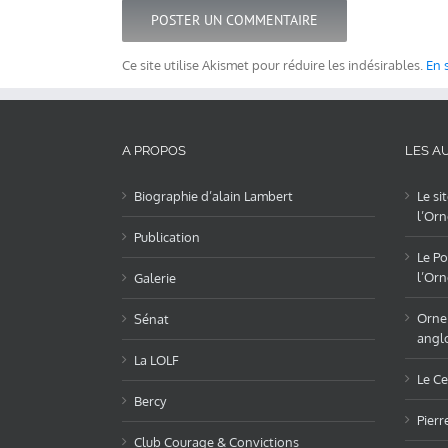
Ce site utilise Akismet pour réduire les indésirables.
En 
A PROPOS
LES AU
Biographie d’alain Lambert
Le si
l’Orn
Publication
Le Po
l’Orn
Galerie
OrneL
Sénat
angl
La LOLF
Le Ce
Bercy
Pierr
Club Courage & Convictions