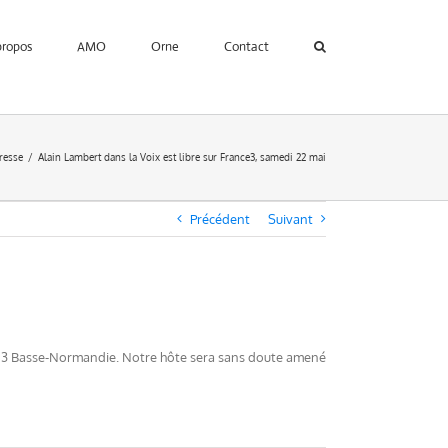
propos
AMO
Orne
Contact
resse
Alain Lambert dans la Voix est libre sur France3, samedi 22 mai
Précédent
Suivant
ance 3 Basse-Normandie. Notre hôte sera sans doute amené