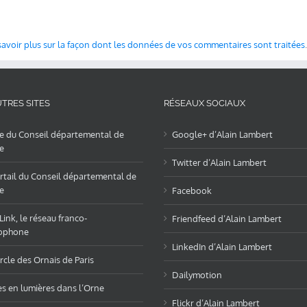
savoir plus sur la façon dont les données de vos commentaires sont traitées
.
TRES SITES
RÉSEAUX SOCIAUX
te du Conseil départemental de
Google+ d’Alain Lambert
e
Twitter d’Alain Lambert
rtail du Conseil départemental de
e
Facebook
ink, le réseau franco-
Friendfeed d’Alain Lambert
ophone
LinkedIn d’Alain Lambert
rcle des Ornais de Paris
Dailymotion
es en lumières dans l’Orne
Flickr d’Alain Lambert