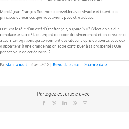
fondamentaux de la démocratie !
Merci à Jean-François Bouthors de réveiller avec vivacité et talent, des
principes et nuances que nous avions peut-être oubliés.
Quel est le rôle d’un chef d’État français, aujourd’hui ? L’élection a-t-elle
remplacé le sacre ? Il est urgent de répondre sincèrement et en conscience
à ces interrogations qui concernent des citoyens épris de liberté, soucieux
d’appartenir à une grande nation et de contribuer à sa prospérité ! Que
pensez-vous de cet éditorial ?
Par
Alain Lambert
|
6 avril 2010
|
Revue de presse
|
0 commentaire
Partagez cet article avec...
Facebook
X
LinkedIn
WhatsApp
Email