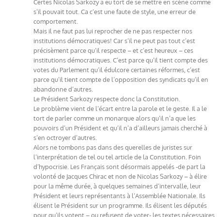
Certes Nicolas Sarkozy a eu tort de se mettre en scène comme
s’il pouvait tout. Ca c’est une faute de style, une erreur de
comportement.
Mais il ne faut pas lui reprocher de ne pas respecter nos
institutions démocratiques! Car s’il ne peut pas tout c’est
précisèment parce qu’il respecte – et c’est heureux – ces
institutions démocratiques. C’est parce qu’il tient compte des
votes du Parlement qu’il édulcore certaines réformes, c’est
parce qu’il tient compte de l’opposition des syndicats qu’il en
abandonne d’autres.
Le Président Sarkozy respecte donc la Constitution.
Le problème vient de l’écart entre la parole et le geste. Il a le
tort de parler comme un monarque alors qu’il n’a que les
pouvoirs d’un Président et qu’il n’a d’ailleurs jamais cherché à
s’en octroyer d’autres.
Alors ne tombons pas dans des querelles de juristes sur
l’interprétation de tel ou tel article de la Constitution. Foin
d’hypocrisie. Les Français sont désormais appelés -de part la
volonté de Jacques Chirac et non de Nicolas Sarkozy – à élire
pour la même durée, à quelques semaines d’intervalle, leur
Président et leurs représentants à l’Assemblée Nationale. Ils
élisent le Président sur un programme. Ils élisent les députés
pour qu’ils votent – ou refusent de voter- les textes nécessaires