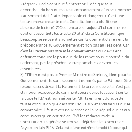
« régner ». 1)cela continue à entretenir l’idée que tout
dépendrait du bon ou mauvais comportement d’un seul homme
« au sommet de l’Etat ». Impensable et dangereux. C’est une
lecture monarchisante de la Constitution (ou plutôt une
absence de lecture). 2)C’est encore ici, aujourd’hui comme hier,
oublier l’essentiel : les article 20 et 21 de la Constitution que
beaucoup se refusent à admettre car ils donnent clairement la
prépondérance au Gouvernement et non pas au Président. Car
c’est le Premier Ministre et le gouvernement qui devraient
définir et conduire la politique de la France sous le contrôle du
Parlement, pas le président « irresponsable » devant les
assemblées.
3) F.Fillon n’est pas le Premier Ministre de Sarkozy, idem pour le
Gouvernement. Ils sont seulement nommés par le Pdt pour être
responsables devant la Parlement. Je percois que cela n’est pas
clair pour beaucoup de commentateurs qui se focalisent sur le
fait que le P.M est nommé par le Pdt. Ils en tirent donc cette
fausse conclusion que c’est son P.M… Faux et archi faux ! Pour le
comprendre, il faut revenir aux crises de la IV République et aux
conclusions qu’en ont tiré en 1958 les rédacteurs de la
Constitution. La génèse se trouvait déjà dans le Discours de
Bayeux en juin 1946. Cela est d’une extrême limpidité pour qui