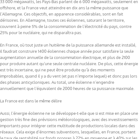
33 000 mégawatts, les Pays-Bas parlent de 6 000 mégawatts, seulement en
offshore, et la France veut atteindre en dix ans la même puissance que
l’Allemagne. Ces objectifs, en apparence considérables, sont en fait
dérisoires. En Allemagne, toutes ces éoliennes, saturant le territoire,
couvrent à peine 5% de la consommation de l’électricité du pays, contre
25% pour le nucléaire, qui ne disparaîtra pas.
En France, où tout juste un huitième de la puissance allemande est installé,
il faudrait construire 1400 éoliennes chaque année pour satisfaire la seule
augmentation annuelle de la consommation électrique, et plus de 2100
pour produire autant qu’une seule centrale nucléaire. De plus, cette énergie
est très incertaine, qui ne peut être produite qu’à des moments
improbables, quand il y a du vent (et pas n’importe lequel) et donc pas lors
des phases anticycloniques. Au total, une éolienne n’engendre
annuellement que l’équivalent de 2000 heures de sa puissance maximale.
La France est dans le même délire
Aussi, l’énergie éolienne ne se développe-t-elle que si est mise en place une
gestion très fine des prévisions météorologiques, avec des investissements
importants pour intégrer cette multitude de productions locales dans des
réseaux. Cela exige d’énormes subventions, lesquelles, en France, portent
le taux de rentabilité sur fonds propres à 22% en moyenne et à 40% sur les