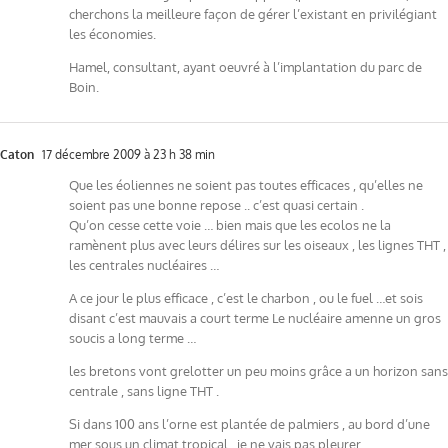
cherchons la meilleure façon de gérer l’existant en privilégiant
les économies.
Hamel, consultant, ayant oeuvré à l’implantation du parc de
Boin.
Caton
17 décembre 2009 à 23 h 38 min
Que les éoliennes ne soient pas toutes efficaces , qu’elles ne
soient pas une bonne repose .. c’est quasi certain .
Qu’on cesse cette voie … bien mais que les ecolos ne la
ramènent plus avec leurs délires sur les oiseaux , les lignes THT ,
les centrales nucléaires …
A ce jour le plus efficace , c’est le charbon , ou le fuel …et sois
disant c’est mauvais a court terme Le nucléaire amenne un gros
soucis a long terme …
les bretons vont grelotter un peu moins grâce a un horizon sans
centrale , sans ligne THT .
Si dans 100 ans l’orne est plantée de palmiers , au bord d’une
mer sous un climat tropical , je ne vais pas pleurer