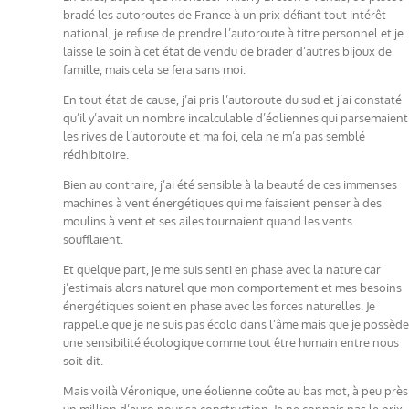
bradé les autoroutes de France à un prix défiant tout intérêt
national, je refuse de prendre l’autoroute à titre personnel et je
laisse le soin à cet état de vendu de brader d’autres bijoux de
famille, mais cela se fera sans moi.
En tout état de cause, j’ai pris l’autoroute du sud et j’ai constaté
qu’il y’avait un nombre incalculable d’éoliennes qui parsemaient
les rives de l’autoroute et ma foi, cela ne m’a pas semblé
rédhibitoire.
Bien au contraire, j’ai été sensible à la beauté de ces immenses
machines à vent énergétiques qui me faisaient penser à des
moulins à vent et ses ailes tournaient quand les vents
soufflaient.
Et quelque part, je me suis senti en phase avec la nature car
j’estimais alors naturel que mon comportement et mes besoins
énergétiques soient en phase avec les forces naturelles. Je
rappelle que je ne suis pas écolo dans l’âme mais que je possède
une sensibilité écologique comme tout être humain entre nous
soit dit.
Mais voilà Véronique, une éolienne coûte au bas mot, à peu près
un million d’euro pour sa construction. Je ne connais pas le prix