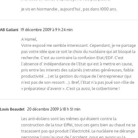
Je vis en Normandie , aujourd’hui , pas dans 1000 ans.
AB Galiani
19 décembre 2009 à 9 h 24 min
A Hamel,
Votre exposé me semble interessant. Cependant, je ne partage
pas votre idée que ce soit le choix du nucléaire qui ait bloqué la
recherche. C’est au contraire la confusion Etat/EDF. C’est
l’absence d’ indépendance de l’Etat qui est à mettre en cause,
pris entre les interets des salariés (retraites généreuses, faible
productivité ….) et la gestion du risque de l’entrepreneur (qui
n’est pas de son ressort …). Bref, l’Etat n’a pas joué son rôle de
« préparateur d’avenir ». C’est ça aussi, le colbertisme !
Louis Beaudet
20 décembre 2009 à 18 h 51 min
Les anti-éoliens sont les mêmes qui étaient contre la
construction de la tour Eiffel, tous ces gens bien au chaud ne se
tracassent pas qui produit l’électricité. Le nucléaire ne dérange
personne j’usqu’au jour de l’accident, nous en avons vu la