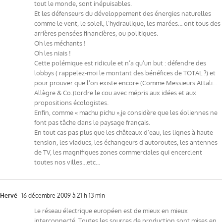
tout le monde, sont inépuisables.
Et les défenseurs du développement des énergies naturelles
comme le vent, le soleil, l’hydraulique, les marées… ont tous des
arrières pensées financières, ou politiques.
Oh les méchants !
Oh les niais !
Cette polémique est ridicule et n’a qu’un but : défendre des
lobbys ( rappelez-moi le montant des bénéfices de TOTAL ?) et
pour prouver que l’on existe encore (Comme Messieurs Attali…
Allègre & Co.)tordre le cou avec mépris aux idées et aux
propositions écologistes.
Enfin, comme « machu pichu »,je considère que les éoliennes ne
font pas tâche dans le paysage français.
En tout cas pas plus que les châteaux d’eau, les lignes à haute
tension, les viaducs, les échangeurs d’autoroutes, les antennes
de TV, les magnifiques zones commerciales qui encerclent
toutes nos villes…etc…
Hervé
16 décembre 2009 à 21 h 13 min
Le réseau électrique européen est de mieux en mieux
interconnecté. Toutes les sources de production sont mises en