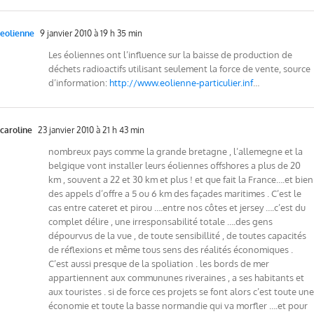
eolienne
9 janvier 2010 à 19 h 35 min
Les éoliennes ont l’influence sur la baisse de production de
déchets radioactifs utilisant seulement la force de vente, source
d’information:
http://www.eolienne-particulier.inf
…
caroline
23 janvier 2010 à 21 h 43 min
nombreux pays comme la grande bretagne , l’allemegne et la
belgique vont installer leurs éoliennes offshores a plus de 20
km , souvent a 22 et 30 km et plus ! et que fait la France….et bien
des appels d’offre a 5 ou 6 km des façades maritimes . C’est le
cas entre cateret et pirou ….entre nos côtes et jersey ….c’est du
complet délire , une irresponsabilité totale ….des gens
dépourvus de la vue , de toute sensibillité , de toutes capacités
de réflexions et même tous sens des réalités économiques .
C’est aussi presque de la spoliation . les bords de mer
appartiennent aux commununes riveraines , a ses habitants et
aux touristes . si de force ces projets se font alors c’est toute une
économie et toute la basse normandie qui va morfler ….et pour