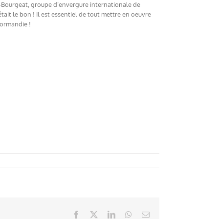
r-Bourgeat, groupe d’envergure internationale de
tait le bon ! Il est essentiel de tout mettre en oeuvre
Normandie !
Facebook
X
LinkedIn
WhatsApp
Email