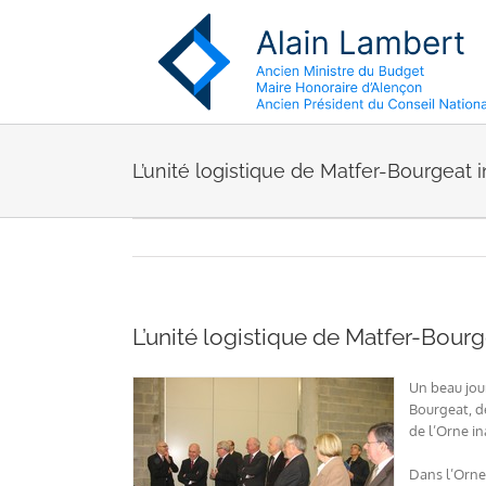
Passer
au
contenu
L’unité logistique de Matfer-Bourgeat
L’unité logistique de Matfer-Bour
Un beau jou
Bourgeat, d
de l’Orne in
Dans l’Orne,