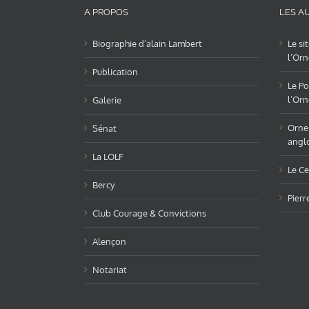
A PROPOS
LES AU
Biographie d’alain Lambert
Le si
l’Orn
Publication
Le Po
l’Orn
Galerie
OrneL
Sénat
angl
La LOLF
Le Ce
Bercy
Pierr
Club Courage & Convictions
Alençon
Notariat