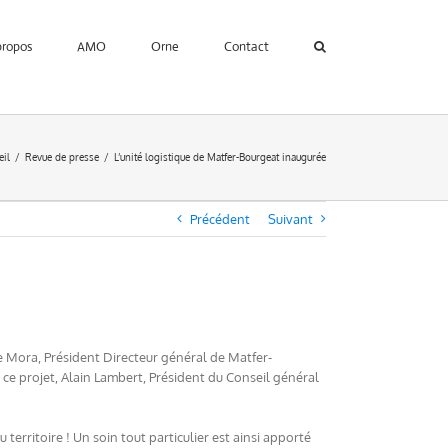
propos
AMO
Orne
Contact
eil
Revue de presse
L’unité logistique de Matfer-Bourgeat inaugurée
Précédent
Suivant
e Mora, Président Directeur général de Matfer-
ce projet, Alain Lambert, Président du Conseil général
u territoire ! Un soin tout particulier est ainsi apporté