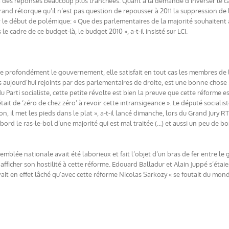
à des réponses beaucoup plus tranchées. Quant à la demande d’inverser le ca
rtrand rétorque qu’il n’est pas question de repousser à 2011 la suppression d
er le début de polémique: « Que des parlementaires de la majorité souhaitent
 le cadre de ce budget-là, le budget 2010 », a-t-il insisté sur LCI.
se profondément le gouvernement, elle satisfait en tout cas les membres de
 aujourd’hui rejoints par des parlementaires de droite, est une bonne chos
Parti socialiste, cette petite révolte est bien la preuve que cette réforme est 
tait de ‘zéro de chez zéro’ à revoir cette intransigeance ». Le député socialist
ison, il met les pieds dans le plat », a-t-il lancé dimanche, lors du Grand Jury
bord le ras-le-bol d’une majorité qui est mal traitée (…) et aussi un peu de bo
emblée nationale avait été laborieux et fait l’objet d’un bras de fer entre le
 afficher son hostilité à cette réforme. Edouard Balladur et Alain Juppé s’ét
it en effet lâché qu’avec cette réforme Nicolas Sarkozy « se foutait du mond