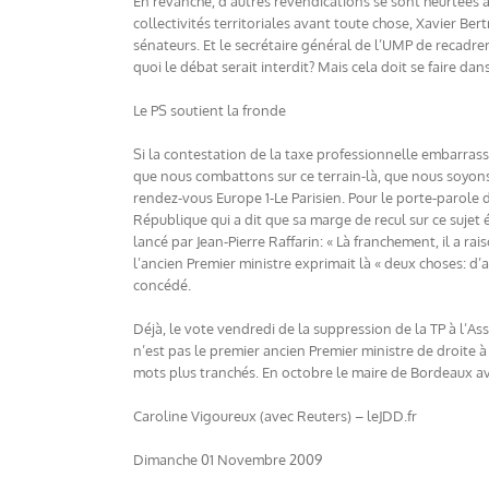
En revanche, d’autres revendications se sont heurtées 
collectivités territoriales avant toute chose, Xavier Be
sénateurs. Et le secrétaire général de l’UMP de recadr
quoi le débat serait interdit? Mais cela doit se faire dans
Le PS soutient la fronde
Si la contestation de la taxe professionnelle embarras
que nous combattons sur ce terrain-là, que nous soyons
rendez-vous Europe 1-Le Parisien. Pour le porte-parole du 
République qui a dit que sa marge de recul sur ce sujet é
lancé par Jean-Pierre Raffarin: « Là franchement, il a ra
l’ancien Premier ministre exprimait là « deux choses: d’a
concédé.
Déjà, le vote vendredi de la suppression de la TP à l’Ass
n’est pas le premier ancien Premier ministre de droite à
mots plus tranchés. En octobre le maire de Bordeaux ava
Caroline Vigoureux (avec Reuters) – leJDD.fr
Dimanche 01 Novembre 2009