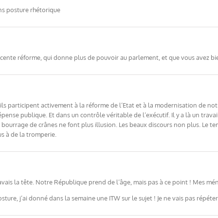
ns posture rhétorique
a récente réforme, qui donne plus de pouvoir au parlement, et que vous avez bien
ils participent activement à la réforme de l’Etat et à la modernisation de 
pense publique. Et dans un contrôle véritable de l’exécutif. Il y a là un trava
le bourrage de crânes ne font plus illusion. Les beaux discours non plus. Le 
s à de la tromperie.
avais la tête. Notre République prend de l’âge, mais pas à ce point ! Mes mé
re, j’ai donné dans la semaine une ITW sur le sujet ! Je ne vais pas répéter