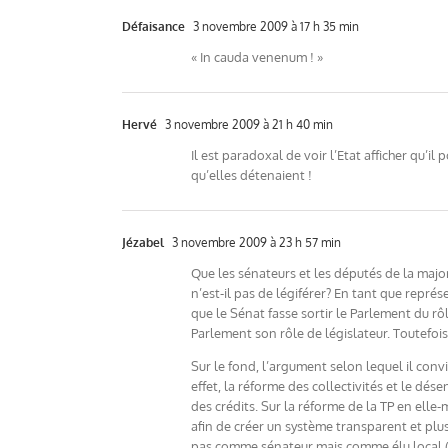
Défaisance
3 novembre 2009 à 17 h 35 min
« In cauda venenum ! »
Hervé
3 novembre 2009 à 21 h 40 min
Il est paradoxal de voir l’Etat afficher qu’i
qu’elles détenaient !
Jézabel
3 novembre 2009 à 23 h 57 min
Que les sénateurs et les députés de la majo
n’est-il pas de légiférer? En tant que représ
que le Sénat fasse sortir le Parlement du r
Parlement son rôle de législateur. Toutefois
Sur le fond, l’argument selon lequel il con
effet, la réforme des collectivités et le 
des crédits. Sur la réforme de la TP en elle-m
afin de créer un système transparent et plu
pas comme sénateur mais comme élu local (« 