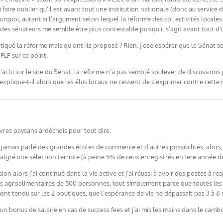
i faire oublier qu’il est avant tout une institution nationale (donc au service d
urquoi, autant si l’argument selon lequel la réforme des collectivités locale
des sénateurs me semble être plus contestable puisqu’il s’agit avant tout d
critiqué la réforme mais qu’ont-ils proposé ? Rien. J’ose espérer que le Sénat 
PLF sur ce point.
’ai lu sur le site du Sénat, la réforme n’a pas semblé soulever de discussions
xplique-t-il alors que les élus locaux ne cessent de s’exprimer contre cette 
pauvres paysans ardéchois pour tout dire.
 jamais parlé des grandes écoles de commerce et d’autres possibilités, alors, a
 malgré une sélection terrible (à peine 5% de ceux enregistrés en 1ere année 
on alors j’ai continué dans la vie active et j’ai réussi à avoir des postes à r
ises agroalimentaires de 500 personnes, tout simplement parce que toutes le
ement tendu sur les 2 boutiques, que l’espérance de vie ne dépassait pas 3 à 6
un bonus de salaire en cas de success fees et j’ai mis les mains dans le cambo