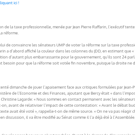
liquant ici !
de la taxe professionnelle, menée par Jean Pierre Raffarin, l’exécutif tente 
la réforme.
Celui de convaincre les sénateurs UMP de voter la réforme sur la taxe profess
rin a d’abord affiché la couleur dans les colonnes du JDD, en estimant que « l’a
ition d’autant plus embarrassante pour le gouvernement, qu’ils sont 24 parl
besoin pour que la réforme soit votée fin novembre, puisque la droite ne d
 tenté dimanche de jouer l’apaisement face aux critiques formulées par Jean-Pi
nistère de l’Economie et des Finances, ajoutant que Bercy était « dans l’impossi
 Christine Lagarde: « Nous sommes en contact permanent avec les sénateurs.
t-on, avant de relativiser l’impact de cette contestation: « Avant le débat bud
exte avait été voté », rappelle-t-on de même source. « On ne va pas réagir cha
t en discussion, il va être modifié au Sénat comme il l’a déjà été à l’Assemblée