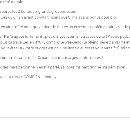
e ça été double…
an après les 2 boites à 2 grands groupes cotés.
, alors qu’un an avant ça valait moins que 0, mais sans bonus pour bibi…
et en ait profité pour gravir dans la foulée un échelon supplémentaire avec 
 la TP m’a agacé fortement : plus d’investissement à cause de la TP et du payb
plus tu travailles en 4*8 (y compris le week-end) le phénomène s’amplifie et l
me, vous êtes DG votre budget est de X millions d’euros et vous virez 350 sala
vait une croissance de 12 % par an et des marges confortables ?
2 suicides mais personne n’en n’a parlé, j’ai pour ma part donné ma démission.
ressaient c’était COMBIEN … money …