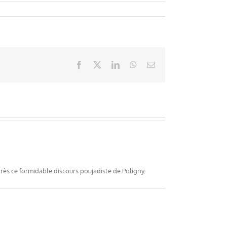
Facebook
X
LinkedIn
WhatsApp
Email
rès ce formidable discours poujadiste de Poligny.