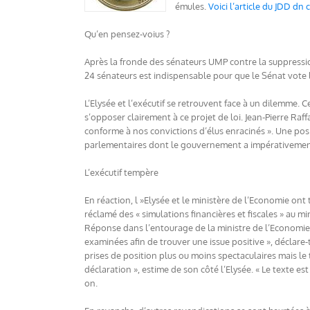
émules.
Voici l’article du JDD dn c
Qu’en pensez-voius ?
Après la fronde des sénateurs UMP contre la suppression 
24 sénateurs est indispensable pour que le Sénat vote 
L’Elysée et l’exécutif se retrouvent face à un dilemme. 
s’opposer clairement à ce projet de loi. Jean-Pierre Raffa
conforme à nos convictions d’élus enracinés ». Une pos
parlementaires dont le gouvernement a impérativement 
L’exécutif tempère
En réaction, l »Elysée et le ministère de l’Economie ont
réclamé des « simulations financières et fiscales » au mi
Réponse dans l’entourage de la ministre de l’Economie
examinées afin de trouver une issue positive », déclare-
prises de position plus ou moins spectaculaires mais le t
déclaration », estime de son côté l’Elysée. « Le texte es
on.