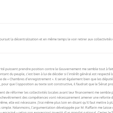
l poursuit la décentralisation et en même temps le voir retirer aux collectivi
rité puissent prendre position contre le Gouvernement me semble tout à fait n
entant du peuple, c’est bien à lui de décider si l’intérêt général est respecté l
ôle de « Chambres d’enregistrement ». Il serait également bien que les déput
, pour que l’opposition au texte soit constructive, il faudrait que le Sénat p
vient de réformer les collectivités locales avant leur financement me semble 
désenchevétrement des compétences vont nécessairement amener une refonte 
ême, elle est nécessaire. J’irai même plus loin en disant qu’il faut mettre à pl
s simple. Néanmoins, l’argumentation développée par M. Raffarin me laisse un
enraciné » selon son expression) investit d’un mandat national. Certes le S