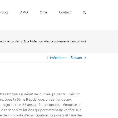
propos
AMO
Orne
Contact
lectivités Locales
Taxe Professionnelle : Le gouvernement embarrassé
Précédent
Suivant
e réforme. En début de journée, j’ai senti l’Exécutif
traire. Sous la 5ème République, on demande aux
t majoritaire ». 65 ans après, le concept s’émousse un
dire sans simulations qui permettent de vérifier si la
er leur volonté d’émancipation. Ils pourraiet faire des