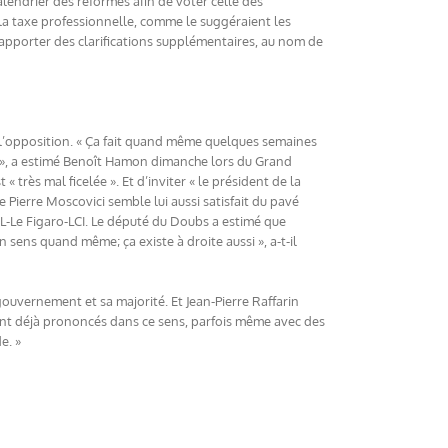
lendrier des réformes afin de voter celle des
e la taxe professionnelle, comme le suggéraient les
 apporter des clarifications supplémentaires, au nom de
 l’opposition. « Ça fait quand même quelques semaines
e », a estimé Benoît Hamon dimanche lors du Grand
« très mal ficelée ». Et d’inviter « le président de la
e Pierre Moscovici semble lui aussi satisfait du pavé
 RTL-Le Figaro-LCI. Le député du Doubs a estimé que
n sens quand même; ça existe à droite aussi », a-t-il
 gouvernement et sa majorité. Et Jean-Pierre Raffarin
aient déjà prononcés dans ce sens, parfois même avec des
e. »