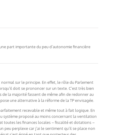
tés une part importante du peu d’autonomie financière
ormal sur le principe. En effet, le rôle du Parlement
orsqu’il doit se prononcer sur un texte. C’est très bien
és de la majorité fassent de même afin de redonner au
ropose une alternative à la réforme de la TP envisagée.
parfaitement recevable et même tout à fait logique. En
du système proposé au moins concernant la ventilation
at toutes les finances locales – fiscalité et dotations –
 peu perplexe car j’ai le sentiment qu’il se place non
énat s’est érigé en tant que protecteur des