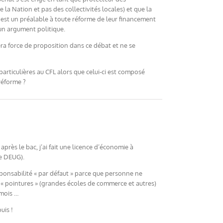
e la Nation et pas des collectivités locales) et que la
s est un préalable à toute réforme de leur financement
’un argument politique.
sera force de proposition dans ce débat et ne se
 particulières au CFL alors que celui-ci est composé
réforme ?
près le bac, j’ai fait une licence d’économie à
de DEUG).
esponsabilité « par défaut » parce que personne ne
s « pointures » (grandes écoles de commerce et autres)
 mois …
uis !