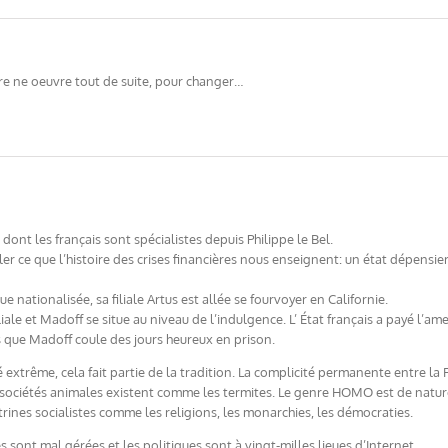
re ne oeuvre tout de suite, pour changer…
e dont les français sont spécialistes depuis Philippe le Bel.
eler ce que l’histoire des crises financières nous enseignent: un état dépensi
e nationalisée, sa filiale Artus est allée se fourvoyer en Californie.
liale et Madoff se situe au niveau de l’indulgence. L’ État français a payé l’am
is que Madoff coule des jours heureux en prison.
 extrême, cela fait partie de la tradition. La complicité permanente entre la 
 sociétés animales existent comme les termites. Le genre HOMO est de natur
ctrines socialistes comme les religions, les monarchies, les démocraties.
tés sont mal gérées et les politiques sont à vingt-milles lieues d’Internet.