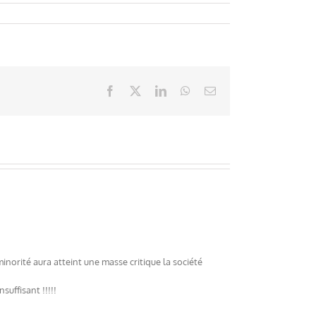
Facebook
X
LinkedIn
WhatsApp
Email
minorité aura atteint une masse critique la société
suffisant !!!!!