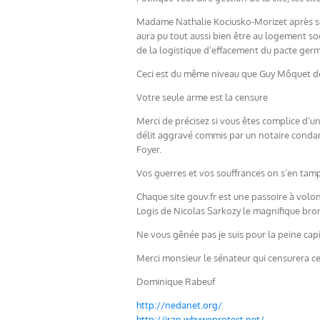
Madame Nathalie Kociusko-Morizet après son
aura pu tout aussi bien être au logement so
de la logistique d’effacement du pacte ger
Ceci est du même niveau que Guy Môquet dég
Votre seule arme est la censure
Merci de précisez si vous êtes complice d’
délit aggravé commis par un notaire condam
Foyer.
Vos guerres et vos souffrances on s’en tamp
Chaque site gouv.fr est une passoire à volon
Logis de Nicolas Sarkozy le magnifique bron
Ne vous gênée pas je suis pour la peine cap
Merci monsieur le sénateur qui censurera
Dominique Rabeuf
http://nedanet.org/
http://iran.whyweprotest.net/