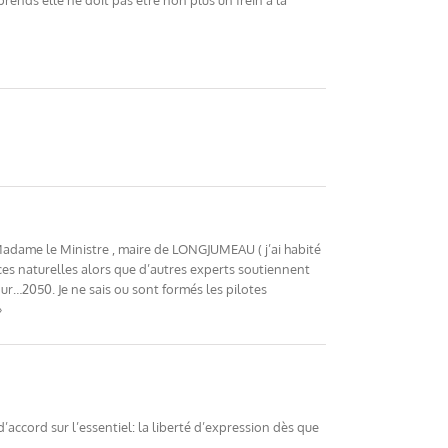
ends elle ne doit pas être non plus un frein à la
 Madame le Ministre , maire de LONGJUMEAU ( j’ai habité
rces naturelles alors que d’autres experts soutiennent
our…2050. Je ne sais ou sont formés les pilotes
»
d’accord sur l’essentiel: la liberté d’expression dès que