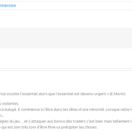
mmentaire
ence occulte l’essentiel alors que l’essentiel est devenu urgent » (E Morin)
 violentes.
era balayé. Il commence à l’être dans les têtes d’une minorité. Lorsque cette 
rs…
ègles du jeu … et s’attaquer aux bonus des traders c’est bien mais tellement in
qui est loin très loin d’être finie va précipiter les choses.