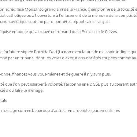
 échec face Monsanto grand ami de la France, championne de la toxicité en E
cial-catholique ou à l’ouverture à l’effacement de la mémoire de la complic
mano-soviétique soutenu par d’honnêtes républicains français.
uisé en poule qui a trouvé un romand de la Princesse de Clèves.
une forfaiture signée Rachida Dati (La nommenclature de ma copie indique qu
né par un tribunal dont les voies d’exécutions ont étés coupées comme au t
onne, financez vous vous-mêmes et de guerre il n’y aura plus.
té que l’on peut usurper à volonté. J’ai connu une DGSE plus au courant autre
zé a du faire le ménage.
itale
 ce message comme beaucoup d’autres remarquables parlementaires