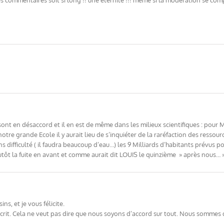
ommentaires soit si long !! une éternité !!! même si la modération se compr
ont en désaccord et il en est de même dans les milieux scientifiques : pour
tre grande Ecole il y aurait lieu de s’inquiéter de la raréfaction des ressou
s difficulté ( il faudra beaucoup d’eau…) les 9 Milliards d’habitants prévus p
lutôt la fuite en avant et comme aurait dit LOUIS le quinzième » après nous… 
s, et je vous félicite.
s écrit. Cela ne veut pas dire que nous soyons d’accord sur tout. Nous sommes 
.