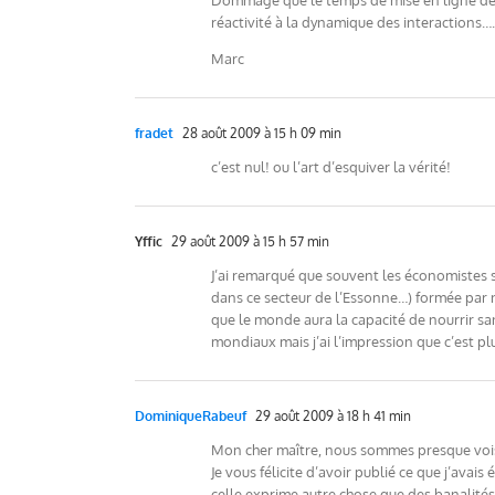
Dommage que le temps de mise en ligne des c
réactivité à la dynamique des interactions….
Marc
fradet
28 août 2009 à 15 h 09 min
c’est nul! ou l’art d’esquiver la vérité!
Yffic
29 août 2009 à 15 h 57 min
J’ai remarqué que souvent les économistes s
dans ce secteur de l’Essonne…) formée par no
que le monde aura la capacité de nourrir san
mondiaux mais j’ai l’impression que c’est p
DominiqueRabeuf
29 août 2009 à 18 h 41 min
Mon cher maître, nous sommes presque voisin
Je vous félicite d’avoir publié ce que j’avai
celle exprime autre chose que des banalités