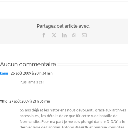
Partagez cet article avec...
Facebook
X
LinkedIn
WhatsApp
Email
Aucun commentaire
kanis
25 août 2009 à 20 h 34 min
Plus jamais ça!
Yffic
27 août 2009 à 21 h 36 min
65 ans déjà et les historiens nous dévoilent , grace aux archives
accessibles , les détails de ce que fût cette rude bataille de
Normandie…Pour ma part je me suis plongé dans » D-DAY » le
dernier livre de l’anglais Antony BEEVOR et puisque vous citez