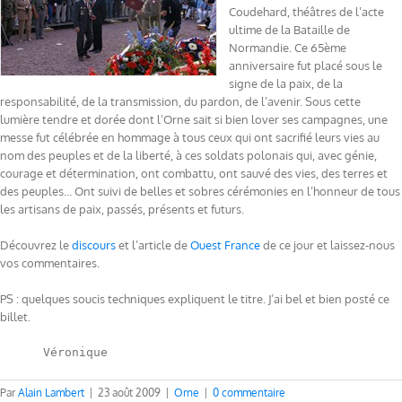
Coudehard, théâtres de l’acte
ultime de la Bataille de
Normandie. Ce 65ème
anniversaire fut placé sous le
signe de la paix, de la
responsabilité, de la transmission, du pardon, de l’avenir. Sous cette
lumière tendre et dorée dont l’Orne sait si bien lover ses campagnes, une
messe fut célébrée en hommage à tous ceux qui ont sacrifié leurs vies au
nom des peuples et de la liberté, à ces soldats polonais qui, avec génie,
courage et détermination, ont combattu, ont sauvé des vies, des terres et
des peuples… Ont suivi de belles et sobres cérémonies en l’honneur de tous
les artisans de paix, passés, présents et futurs.
Découvrez le
discours
et l’article de
Ouest France
de ce jour et laissez-nous
vos commentaires.
PS : quelques soucis techniques expliquent le titre. J’ai bel et bien posté ce
billet.
      Véronique
Par
Alain Lambert
|
23 août 2009
|
Orne
|
0 commentaire