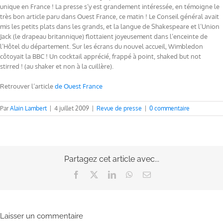
unique en France ! La presse s’y est grandement intéressée, en témoigne le
très bon article paru dans Ouest France, ce matin ! Le Conseil général avait
mis les petits plats dans les grands, et la langue de Shakespeare et l’Union
Jack (le drapeau britannique) flottaient joyeusement dans l’enceinte de
l’Hôtel du département. Sur les écrans du nouvel accueil, Wimbledon
côtoyait la BBC ! Un cocktail apprécié, frappé à point, shaked but not
stirred ! (au shaker et non à la cuillère).
Retrouver l’article
de Ouest France
Par
Alain Lambert
|
4 juillet 2009
|
Revue de presse
|
0 commentaire
Partagez cet article avec...
Facebook
X
LinkedIn
WhatsApp
Email
Laisser un commentaire