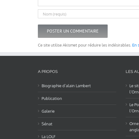
Ce site utilise Akismet pour réduire les indésirables.
En 
A PROPOS
LES AU
Biographie d’alain Lambert
Le si
l’Orn
Publication
Le Po
l’Orn
Galerie
OrneL
Sénat
angl
La LOLF