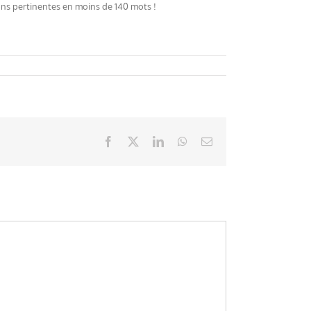
ions pertinentes en moins de 140 mots !
Facebook
X
LinkedIn
WhatsApp
Email