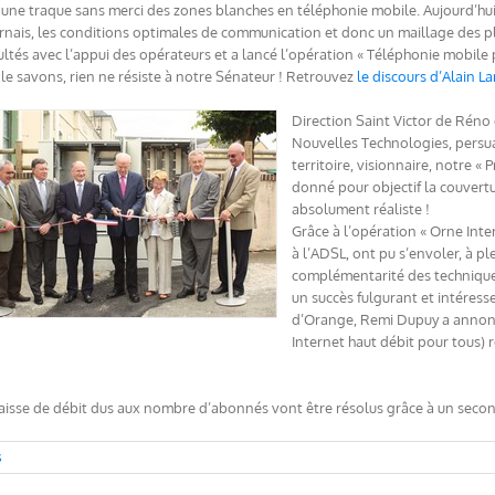
une traque sans merci des zones blanches en téléphonie mobile. Aujourd’hui, 
rnais, les conditions optimales de communication et donc un maillage des pl
cultés avec l’appui des opérateurs et a lancé l’opération « Téléphonie mobile p
le savons, rien ne résiste à notre Sénateur ! Retrouvez
le discours d’Alain L
Direction Saint Victor de Réno
Nouvelles Technologies, persua
territoire, visionnaire, notre « 
donné pour objectif la couvert
absolument réaliste !
Grâce à l’opération « Orne Inte
à l’ADSL, ont pu s’envoler, à ple
complémentarité des techniques 
un succès fulgurant et intéress
d’Orange, Remi Dupuy a annonc
Internet haut débit pour tous)
aisse de débit dus aux nombre d’abonnés vont être résolus grâce à un second
s