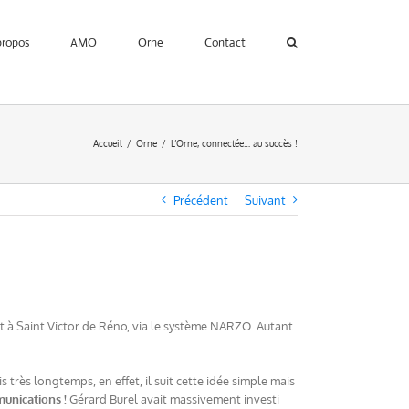
propos
AMO
Orne
Contact
Accueil
Orne
L’Orne, connectée… au succès !
Précédent
Suivant
t à Saint Victor de Réno, via le système NARZO. Autant
très longtemps, en effet, il suit cette idée simple mais
mmunications !
Gérard Burel avait massivement investi