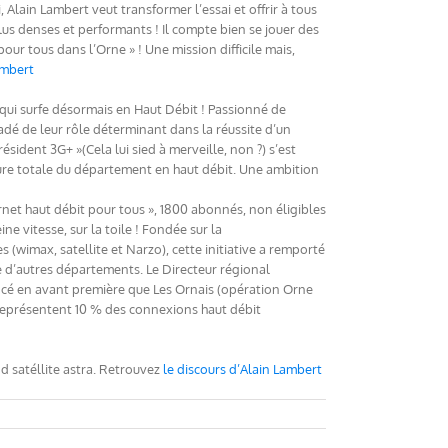
Alain Lambert veut transformer l’essai et offrir à tous
us denses et performants ! Il compte bien se jouer des
our tous dans l’Orne » ! Une mission difficile mais,
ambert
 qui surfe désormais en Haut Débit ! Passionné de
dé de leur rôle déterminant dans la réussite d’un
Président 3G+ »(Cela lui sied à merveille, non ?) s’est
ure totale du département en haut débit. Une ambition
rnet haut débit pour tous », 1800 abonnés, non éligibles
ine vitesse, sur la toile ! Fondée sur la
(wimax, satellite et Narzo), cette initiative a remporté
e d’autres départements. Le Directeur régional
é en avant première que Les Ornais (opération Orne
 représentent 10 % des connexions haut débit
 satéllite astra. Retrouvez
le discours d’Alain Lambert