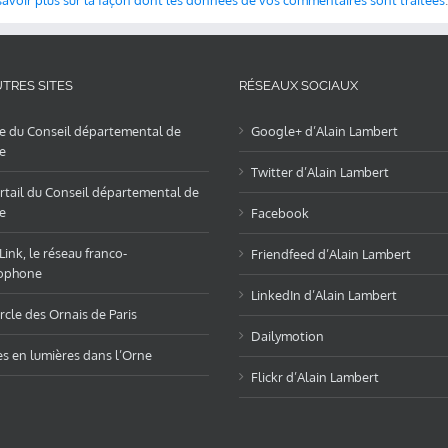
savoir plus sur la façon dont les données de vos commentaires sont traitées
.
TRES SITES
RÉSEAUX SOCIAUX
te du Conseil départemental de
Google+ d’Alain Lambert
e
Twitter d’Alain Lambert
rtail du Conseil départemental de
e
Facebook
ink, le réseau franco-
Friendfeed d’Alain Lambert
ophone
LinkedIn d’Alain Lambert
rcle des Ornais de Paris
Dailymotion
es en lumières dans l’Orne
Flickr d’Alain Lambert