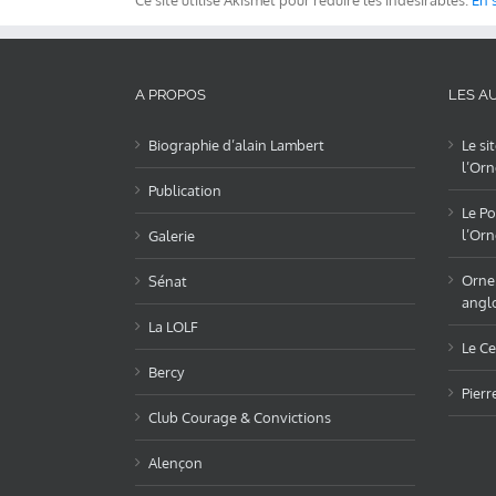
Ce site utilise Akismet pour réduire les indésirables.
En 
A PROPOS
LES AU
Biographie d’alain Lambert
Le si
l’Orn
Publication
Le Po
l’Orn
Galerie
OrneL
Sénat
angl
La LOLF
Le Ce
Bercy
Pierr
Club Courage & Convictions
Alençon