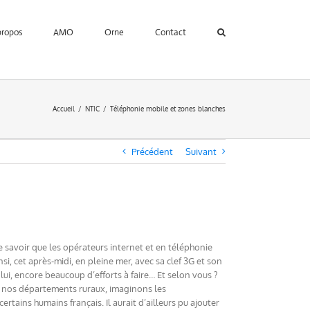
propos
AMO
Orne
Contact
Accueil
NTIC
Téléphonie mobile et zones blanches
Précédent
Suivant
e savoir que les opérateurs internet et en téléphonie
i, cet après-midi, en pleine mer, avec sa clef 3G et son
lui, encore beaucoup d’efforts à faire… Et selon vous ?
de nos départements ruraux, imaginons les
tains humains français. Il aurait d’ailleurs pu ajouter