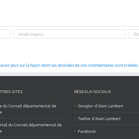
savoir plus sur la façon dont les données de vos commentaires sont traitées
.
TRES SITES
RÉSEAUX SOCIAUX
te du Conseil départemental de
Google+ d’Alain Lambert
e
Twitter d’Alain Lambert
rtail du Conseil départemental de
e
Facebook