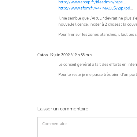
http://www.arcep.fr/fileadmin/repri
…
http://www.afom.fr/v4/IMAGES/Zip/pd
…
Il me semble que l’ARCEP devrait ne plus s’
nouvelle licence, inciter à 2 choses : la couv
Pour finir sur les zones blanches, il faut le
Caton
19 juin 2009 à 19 h 38 min
Le conseil général a fait des efforts en inter
Pour le reste je me passe très bien d’un por
Laisser un commentaire
Commentaire