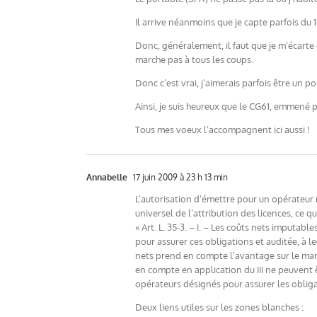
Il arrive néanmoins que je capte parfois du 
Donc, généralement, il faut que je m’écart
marche pas à tous les coups.
Donc c’est vrai, j’aimerais parfois être un p
Ainsi, je suis heureux que le CG61, emmené 
Tous mes voeux l’accompagnent ici aussi !
Annabelle
17 juin 2009 à 23 h 13 min
L’autorisation d’émettre pour un opérateur m
universel de l’attribution des licences, ce
« Art. L. 35-3. – I. – Les coûts nets imputa
pour assurer ces obligations et auditée, à 
nets prend en compte l’avantage sur le march
en compte en application du III ne peuvent ê
opérateurs désignés pour assurer les obliga
Deux liens utiles sur les zones blanches :