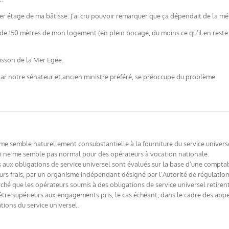
1er étage de ma bâtisse. J’ai cru pouvoir remarquer que ça dépendait de la mé
e de 150 mètres de mon logement (en plein bocage, du moins ce qu’il en rest
oisson de la Mer Egée.
par notre sénateur et ancien ministre préféré, se préoccupe du problème.
e semble naturellement consubstantielle à la fourniture du service universel
 qui ne me semble pas normal pour des opérateurs à vocation nationale.
bles aux obligations de service universel sont évalués sur la base d’une compt
leurs frais, par un organisme indépendant désigné par l’Autorité de régulati
é que les opérateurs soumis à des obligations de service universel retirent, 
tre supérieurs aux engagements pris, le cas échéant, dans le cadre des appels 
tions du service universel.