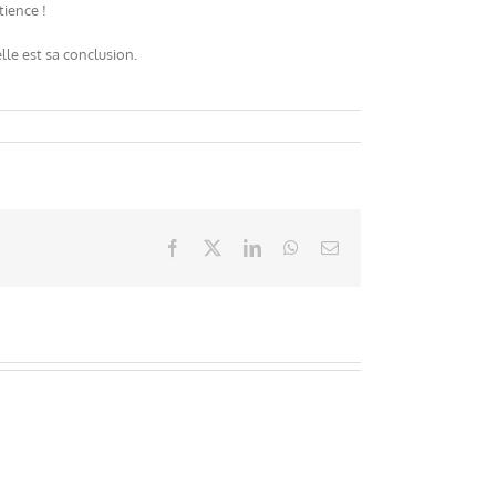
ience !
lle est sa conclusion.
Facebook
X
LinkedIn
WhatsApp
Email