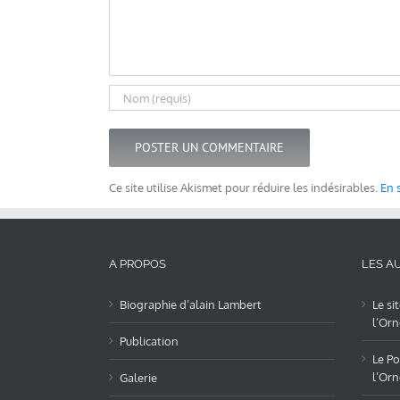
Ce site utilise Akismet pour réduire les indésirables.
En 
A PROPOS
LES AU
Biographie d’alain Lambert
Le si
l’Orn
Publication
Le Po
l’Orn
Galerie