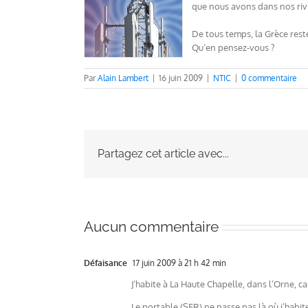
que nous avons dans nos riv
De tous temps, la Grèce rest
Qu’en pensez-vous ?
Par
Alain Lambert
|
16 juin 2009
|
NTIC
|
0 commentaire
Partagez cet article avec...
Aucun commentaire
Défaisance
17 juin 2009 à 21 h 42 min
J’habite à La Haute Chapelle, dans l’Orne, 
Le portable (SFR) ne passe pas là où j’habit