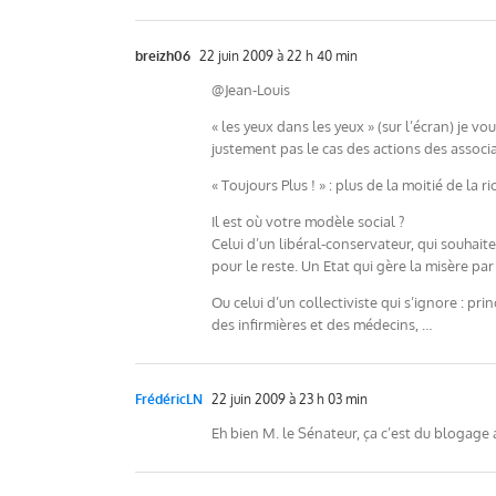
breizh06
22 juin 2009 à 22 h 40 min
@Jean-Louis
« les yeux dans les yeux » (sur l’écran) je vo
justement pas le cas des actions des associ
« Toujours Plus ! » : plus de la moitié de 
Il est où votre modèle social ?
Celui d’un libéral-conservateur, qui souhaite
pour le reste. Un Etat qui gère la misère pa
Ou celui d’un collectiviste qui s’ignore : p
des infirmières et des médecins, …
FrédéricLN
22 juin 2009 à 23 h 03 min
Eh bien M. le Sénateur, ça c’est du blogage