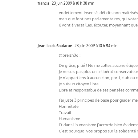
francis
23 juin 2009 à 10 h 38 min
endettement insensé, déficits non maitrisé
mais que font nos parlementaires, qui votent
il vont à versailles, écouter, moyennant qu
Jean-Louis Soularue
23 juin 2009 à 10 h 54 min
@breizh06 :
De grâce, pitié ! Ne me collez aucune étique
Je ne suis pas plus un » libéral-conservateu
Je n’appartiens à aucun clan, parti, club ou 
je suis un citoyen libre.
Libre et responsable de ses pensées comme 
J’ai juste 3 principes de base pour guider mes
Honnêteté
Travail
Humanisme
Et dans l’humanisme j’accorde bien évidemm
C’est pourquoi vos propos sur la solidarité m