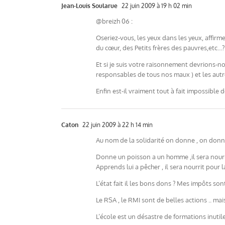
Jean-Louis Soularue
22 juin 2009 à 19 h 02 min
@breizh 06 :
Oseriez-vous, les yeux dans les yeux, affir
du cœur, des Petits frères des pauvres,etc…?
Et si je suis votre raisonnement devrions-no
responsables de tous nos maux ) et les autre
Enfin est-il vraiment tout à fait impossible
Caton
22 juin 2009 à 22 h 14 min
Au nom de la solidarité on donne , on don
Donne un poisson a un homme ,il sera nourr
Apprends lui a pêcher , il sera nourrit pour la
L’état fait il les bons dons ? Mes impôts son
Le RSA , le RMI sont de belles actions .. mais 
L’école est un désastre de formations inutil