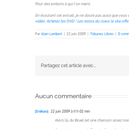
Pour des enfants à qui l’on ment.
En écoutant cet extrait, je ne doute pas aussi que vous v
vidéo
.
Achetez les DVD
!
Les restos du coeur le site offic
Par
Alain Lambert
|
22 juin 2009
|
Tribunes Libres
|
0 comm
Partagez cet article avec...
Aucun commentaire
[Enikao]
22 juin 2009 à 11 h 02 min
Alors là, du Bruel (et une chanson assez nia