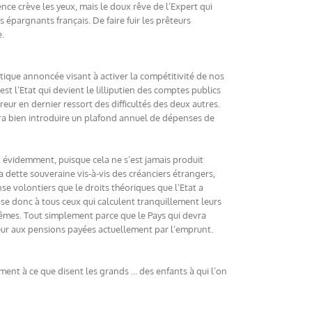
nce crève les yeux, mais le doux rêve de l’Expert qui
s épargnants français. De faire fuir les prêteurs
e.
litique annoncée visant à activer la compétitivité de nos
st l’Etat qui devient le lilliputien des comptes publics
reur en dernier ressort des difficultés des deux autres.
udra bien introduire un plafond annuel de dépenses de
roit évidemment, puisque cela ne s’est jamais produit
la dette souveraine vis-à-vis des créanciers étrangers,
nse volontiers que le droits théoriques que l’Etat a
ense donc à tous ceux qui calculent tranquillement leurs
-mêmes. Tout simplement parce que le Pays qui devra
ieur aux pensions payées actuellement par l’emprunt.
ment à ce que disent les grands … des enfants à qui l’on