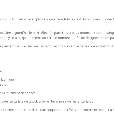
mer sur un ton aussi péremptoire » qu’être solidaire c’est du cynisme « … à 
us faire aujourd’hui le » tri sélectif » parmi les » papy boomer » pour disting
s ( il y en a eu quand même un certain nombre…), afin de désigner les coupable
 de penser que » le Dieu de l’argent n’est pas le centre de ses préoccupation
ne …
it un jour
 vie .
t ils utilement dépensés ?
aider le cariste de la pub a vivre , lui impose de rester cariste .
es comme pour celles dites « artistiques » : un réservoir d’intermittents . Et 