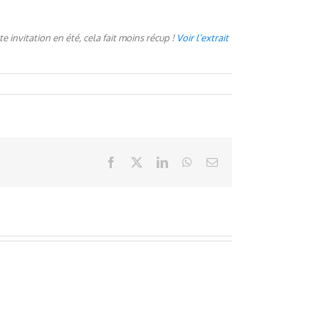
e invitation en été, cela fait moins récup !
Voir l’extrait
Facebook
X
LinkedIn
WhatsApp
Email