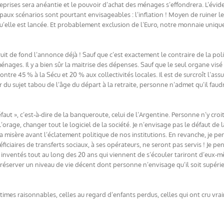
eprises sera anéantie et le pouvoir d’achat des ménages s’effondrera. L’évide
ncipaux scénarios sont pourtant envisageables : l’inflation ! Moyen de ruiner le
u’elle est lancée. Et probablement exclusion de l’Euro, notre monnaie uniqu
bruit de fond l’annonce déjà ! Sauf que c’est exactement le contraire de la po
ages. Il y a bien sûr la maitrise des dépenses. Sauf que le seul organe visé e
re 45 % à la Sécu et 20 % aux collectivités locales. Il est de surcroît l’assu
r du sujet tabou de l’âge du départ à la retraite, personne n’admet qu’il fa
 défaut », c’est-à-dire de la banqueroute, celui de l’Argentine. Personne n’y c
’orage, changer tout le logiciel de la société. Je n’envisage pas le défaut de 
la misère avant l’éclatement politique de nos institutions. En revanche, je pe
ficiaires de transferts sociaux, à ses opérateurs, ne seront pas servis ! Je p
s inventés tout au long des 20 ans qui viennent de s’écouler tariront d’eux
 réserver un niveau de vie décent dont personne n’envisage qu’il soit supér
mes raisonnables, celles au regard d’enfants perdus, celles qui ont cru vrai