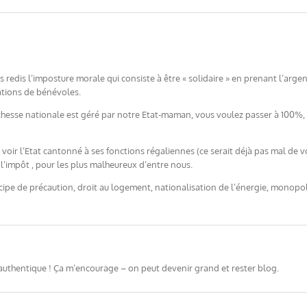
us redis l’imposture morale qui consiste à être « solidaire » en prenant l’argen
ations de bénévoles.
la richesse nationale est géré par notre Etat-maman, vous voulez passer à 100
 voir l’Etat cantonné à ses fonctions régaliennes (ce serait déjà pas mal de voi
r l’impôt , pour les plus malheureux d’entre nous.
rincipe de précaution, droit au logement, nationalisation de l’énergie, monopo
 authentique ! Ça m’encourage – on peut devenir grand et rester blog.