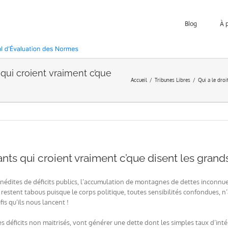
Blog
À 
s qui croient vraiment c’que
Accueil
Tribunes Libres
Qui a le droi
fants qui croient vraiment c’que disent les grand
ves inédites de déficits publics, l’accumulation de montagnes de dettes incon
restent tabous puisque le corps politique, toutes sensibilités confondues, n’
fis qu’ils nous lancent !
les déficits non maitrisés, vont générer une dette dont les simples taux d’in