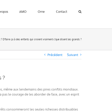
propos
AMO
Orne
Contact
t ? D’faire ça à des enfants qui croient vraiment c’que disent les grands ?
Précédent
Suivant
s ?
nues, même aux lendemains des pires conflits mondiaux.
a pas le courage de les aborder de face, avec un esprit
térêts consommeront les seules richesses distribuables