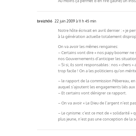
Au moins ça permet d’en rire (jaune) un inst
breizh06
22 juin 2009 à 11 h 45 min
Notre hôte écrivait en avril dernier : « je 
à la génération actuelle totalement disprop
On va avoir les mêmes rengaines:
– Certains vont dire « nos papy boomer ne s
nos Gouvernements d’anticiper les situatio
– Si si, ils sont responsables : nos « chers »
trop facile ! On a les politiciens qu’on méri
– le rapport de la commission Pébereau, en l
auquel s’ajoutent les engagements liés aux 
– Et certains vont dénigrer ce rapport.
– On va avoir « Le Dieu de l’argent n’est pa
– Le cynisme: c’est ce mot de « solidarité »
plus jeune, n’est pas une conception de la s