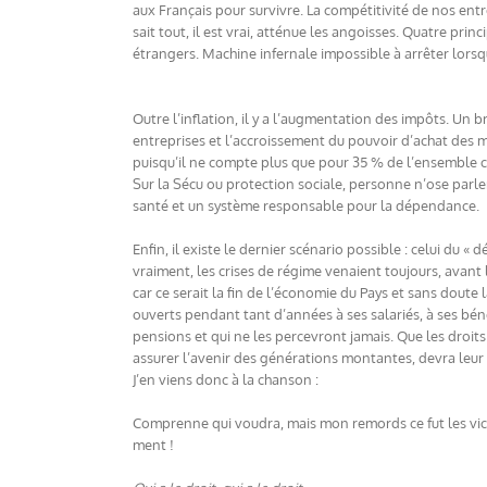
aux Français pour survivre. La compétitivité de nos entr
sait tout, il est vrai, atténue les angoisses. Quatre pri
étrangers. Machine infernale impossible à arrêter lorsq
Outre l’inflation, il y a l’augmentation des impôts. Un 
entreprises et l’accroissement du pouvoir d’achat des mén
puisqu’il ne compte plus que pour 35 % de l’ensemble cont
Sur la Sécu ou protection sociale, personne n’ose parle
santé et un système responsable pour la dépendance.
Enfin, il existe le dernier scénario possible : celui du «
vraiment, les crises de régime venaient toujours, avant l
car ce serait la fin de l’économie du Pays et sans doute 
ouverts pendant tant d’années à ses salariés, à ses béné
pensions et qui ne les percevront jamais. Que les droit
assurer l’avenir des générations montantes, devra leur
J’en viens donc à la chanson :
Comprenne qui voudra, mais mon remords ce fut les victi
ment !