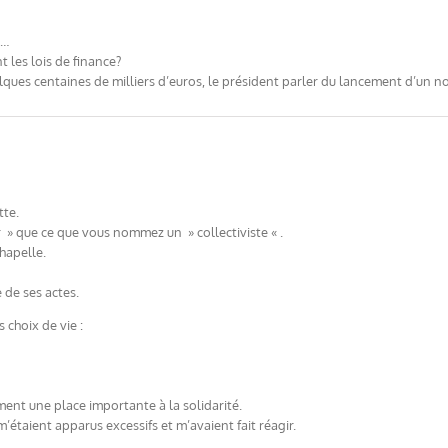
s…
 les lois de finance?
elques centaines de milliers d’euros, le président parler du lancement d’un
tte.
r » que ce que vous nommez un » collectiviste « .
chapelle.
de ses actes.
 choix de vie :
ent une place importante à la solidarité.
’étaient apparus excessifs et m’avaient fait réagir.