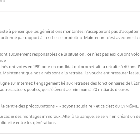
ant.
persiste à penser que les générations montantes n’accepteront pas d’acquitter 
ortionné par rapport à la richesse produite ». Maintenant c’est avec une ch
ont aucunement responsables de la situation , ce n’est pas eux qui ont volo
ns »
 ainés ont votés en 1981 pour un candidat qui promettait la retraite à 60 ans. E
te. Maintenant que nos ainés sont a la retraite, ils voudraient pressurer les j
igne sur Internet: l’engagement lié aux retraites des fonctionnaires de l’Éta
autres acteurs publics, qui s’élèvent au minimum à 20 milliards d’euros.
s le centre des préoccupations », « soyons solidaire » et ca c’est du CYNISME.
 qui cache des montages immoraux. Aller à la banque, se servir en créant un d
olidarité entre les générations.