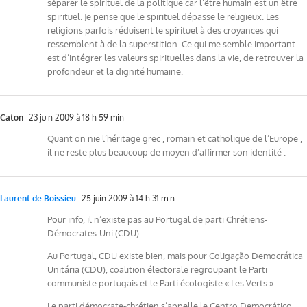
séparer le spirituel de la politique car l’être humain est un être
spirituel. Je pense que le spirituel dépasse le religieux. Les
religions parfois réduisent le spirituel à des croyances qui
ressemblent à de la superstition. Ce qui me semble important
est d’intégrer les valeurs spirituelles dans la vie, de retrouver la
profondeur et la dignité humaine.
Caton
23 juin 2009 à 18 h 59 min
Quant on nie l’héritage grec , romain et catholique de l’Europe ,
il ne reste plus beaucoup de moyen d’affirmer son identité .
Laurent de Boissieu
25 juin 2009 à 14 h 31 min
Pour info, il n’existe pas au Portugal de parti Chrétiens-
Démocrates-Uni (CDU)…
Au Portugal, CDU existe bien, mais pour Coligação Democrática
Unitária (CDU), coalition électorale regroupant le Parti
communiste portugais et le Parti écologiste « Les Verts ».
Le parti démocrate-chrétien s’appelle le Centro Democrático