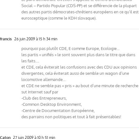
Social – Partido Popular (CDS-PP) et se différencie de la plupart
des autres partis démocrates-chrétiens européens en ce qu’il est
eurosceptique (comme le KDH slovaque).
francis
26 juin 2009 à 15 h 34 min
pourquoi pas plutôt CDE, E comme Europe, Ecologie…
les partis « unifiés » le sont souvent plus dans le titre que dans
les faits….
et CDE, cela éviterait les confusions avec des CDU aux opinions
divergentes, cela éviterait aussi de semble un wagon d’une
locomotive allemande…
et CDE ne semble pas « pris » au bout d’une minute de recherche
sut Internet sauf par
-Club des Entrepreneurs,
-Common Desktop Environment,
-Centre de Documentation Européenne,
des parrains non politiques et tout à fait présentables!
Caton
27 juin 2009 à 10 h 51 min