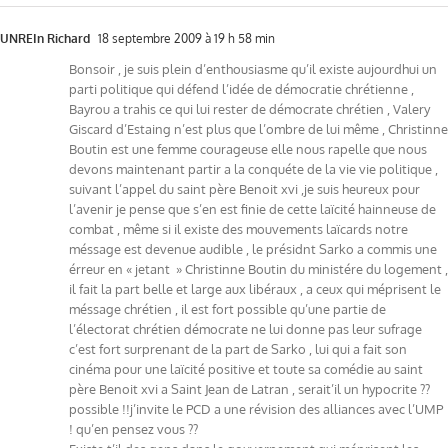
UNREIn Richard
18 septembre 2009 à 19 h 58 min
Bonsoir , je suis plein d’enthousiasme qu’il existe aujourdhui un
parti politique qui défend l’idée de démocratie chrétienne ,
Bayrou a trahis ce qui lui rester de démocrate chrétien , Valery
Giscard d’Estaing n’est plus que l’ombre de lui même , Christinne
Boutin est une femme courageuse elle nous rapelle que nous
devons maintenant partir a la conquéte de la vie vie politique ,
suivant l’appel du saint père Benoit xvi ,je suis heureux pour
l’avenir je pense que s’en est finie de cette laïcité hainneuse de
combat , même si il existe des mouvements laïcards notre
méssage est devenue audible , le présidnt Sarko a commis une
érreur en « jetant » Christinne Boutin du ministére du logement ,
il fait la part belle et large aux libéraux , a ceux qui méprisent le
méssage chrétien , il est fort possible qu’une partie de
l’électorat chrétien démocrate ne lui donne pas leur sufrage
c’est fort surprenant de la part de Sarko , lui qui a fait son
cinéma pour une laïcité positive et toute sa comédie au saint
père Benoit xvi a Saint Jean de Latran , serait’il un hypocrite ??
possible !!j’invite le PCD a une révision des alliances avec l’UMP
! qu’en pensez vous ??