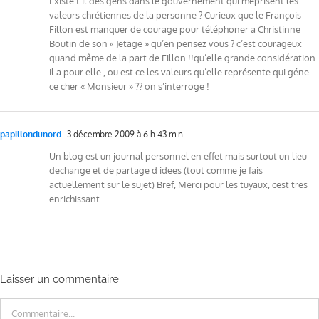
Existe t’il des gens dans le gouvernement qui méprisent les
valeurs chrétiennes de la personne ? Curieux que le François
Fillon est manquer de courage pour téléphoner a Christinne
Boutin de son « Jetage » qu’en pensez vous ? c’est courageux
quand même de la part de Fillon !!qu’elle grande considération
il a pour elle , ou est ce les valeurs qu’elle représente qui géne
ce cher « Monsieur » ?? on s’interroge !
papillondunord
3 décembre 2009 à 6 h 43 min
Un blog est un journal personnel en effet mais surtout un lieu
dechange et de partage d idees (tout comme je fais
actuellement sur le sujet) Bref, Merci pour les tuyaux, cest tres
enrichissant.
Laisser un commentaire
Commentaire