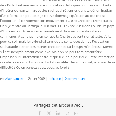
son mouvement qui portera désormais le nom
de « Parti chrétien-démocrate ». En dehors de la question très importante
d’insérer ou non la marque des racines chrétiennes dans la dénomination
d’une formation politique, je trouve dommage qu’elle n’ait pas choisi
l’opportunité de nommer son mouvement « CDU » Chrétiens-Démocrates-
Unis. Je rentre du Portugal ou un parti CDU existe. Ainsi dans plusieurs pays
d’Europe des citoyens se reconnaitraient dans un corps de valeurs
communes. A condition bien-sûr que la Charte des partis en atteste. Voilà
pour ce soir, mais je reviendrai sans doute sur la question de l’évocation
souhaitable ou non des racines chrétiennes car le sujet m’intéresse. Même
s’il est incroyablement complexe. Mais on ne peut totalement faire
l’impasse sur l’interaction entre le spirituel et le politique. Cette interaction
inonde les écrans du monde. Faut-il se défiler devant le sujet, à raison de sa
difficulté ? Qu’en pensez-vous, vous, au fond ?
Par
Alain Lambert
|
21 juin 2009
|
Politique
|
0 commentaire
Partagez cet article avec...
Facebook
X
LinkedIn
WhatsApp
Email