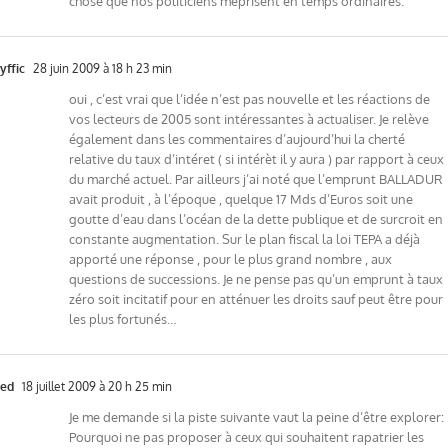
chose que nos politiciens méprisent en temps ordinaires.
yffic
28 juin 2009 à 18 h 23 min
oui , c’est vrai que l’idée n’est pas nouvelle et les réactions de
vos lecteurs de 2005 sont intéressantes à actualiser. Je relève
également dans les commentaires d’aujourd’hui la cherté
relative du taux d’intéret ( si intérèt il y aura ) par rapport à ceux
du marché actuel. Par ailleurs j’ai noté que l’emprunt BALLADUR
avait produit , à l’époque , quelque 17 Mds d’Euros soit une
goutte d’eau dans l’océan de la dette publique et de surcroit en
constante augmentation. Sur le plan fiscal la loi TEPA a déjà
apporté une réponse , pour le plus grand nombre , aux
questions de successions. Je ne pense pas qu’un emprunt à taux
zéro soit incitatif pour en atténuer les droits sauf peut être pour
les plus fortunés…
ed
18 juillet 2009 à 20 h 25 min
Je me demande si la piste suivante vaut la peine d’être explorer:
Pourquoi ne pas proposer à ceux qui souhaitent rapatrier les