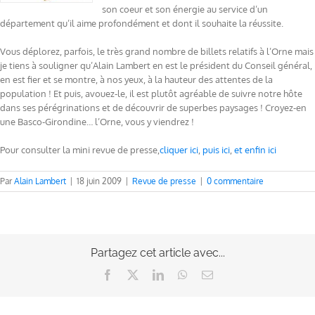
son coeur et son énergie au service d’un
département qu’il aime profondément et dont il souhaite la réussite.
Vous déplorez, parfois, le très grand nombre de billets relatifs à l’Orne mais
je tiens à souligner qu’Alain Lambert en est le président du Conseil général,
en est fier et se montre, à nos yeux, à la hauteur des attentes de la
population ! Et puis, avouez-le, il est plutôt agréable de suivre notre hôte
dans ses pérégrinations et de découvrir de superbes paysages ! Croyez-en
une Basco-Girondine… l’Orne, vous y viendrez !
Pour consulter la mini revue de presse,
cliquer ici
,
puis ici
,
et enfin ici
Par
Alain Lambert
|
18 juin 2009
|
Revue de presse
|
0 commentaire
Partagez cet article avec...
Facebook
X
LinkedIn
WhatsApp
Email