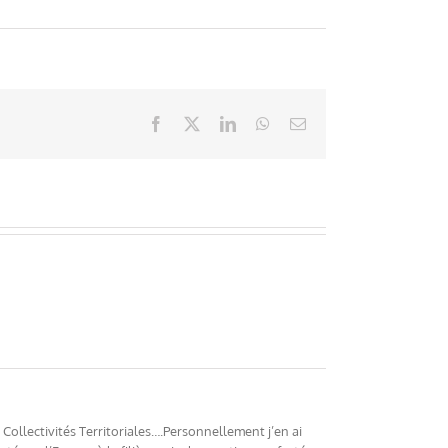
Facebook
X
LinkedIn
WhatsApp
Email
ollectivités Territoriales….Personnellement j’en ai