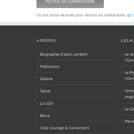
Ce site utilise Akismet pour réduire les indésirables.
En 
A PROPOS
LES AU
Biographie d’alain Lambert
Le si
l’Orn
Publication
Le Po
l’Orn
Galerie
OrneL
Sénat
angl
La LOLF
Le Ce
Bercy
Pierr
Club Courage & Convictions