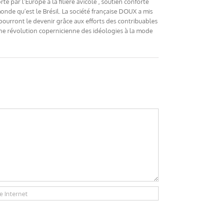
é par l’Europe à la filière avicole , soutien conforté
monde qu’est le Brésil. La société française DOUX a mis
ourront le devenir grâce aux efforts des contribuables
ne révolution copernicienne des idéologies à la mode