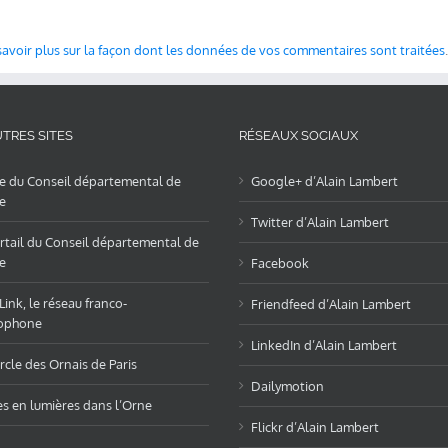
savoir plus sur la façon dont les données de vos commentaires sont traitées
.
TRES SITES
RÉSEAUX SOCIAUX
te du Conseil départemental de
Google+ d’Alain Lambert
e
Twitter d’Alain Lambert
rtail du Conseil départemental de
e
Facebook
ink, le réseau franco-
Friendfeed d’Alain Lambert
ophone
LinkedIn d’Alain Lambert
rcle des Ornais de Paris
Dailymotion
es en lumières dans l’Orne
Flickr d’Alain Lambert