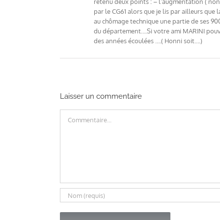
retenu deux points : – l’augmentation ( non 
par le CG61 alors que je lis par ailleurs qu
au chômage technique une partie de ses 900
du département….Si votre ami MARINI pouva
des années écoulées ….( Honni soit….)
Laisser un commentaire
Commentaire