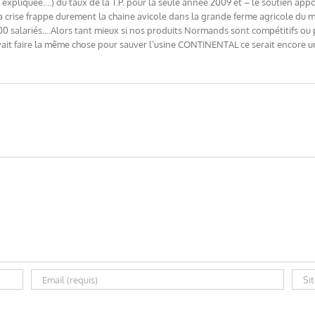
expliquée….) du taux de la T.P. pour la seule année 2009 et – le soutien apport
e la crise frappe durement la chaine avicole dans la grande ferme agricole du 
0 salariés….Alors tant mieux si nos produits Normands sont compétitifs ou p
it faire la même chose pour sauver l’usine CONTINENTAL ce serait encore u