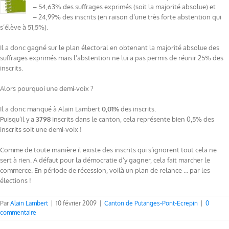
– 54,63% des suffrages exprimés (soit la majorité absolue) et
– 24,99% des inscrits (en raison d’une très forte abstention qui
s’élève à 51,5%).
Il a donc gagné sur le plan électoral en obtenant la majorité absolue des
suffrages exprimés mais l’abstention ne lui a pas permis de réunir 25% des
inscrits.
Alors pourquoi une demi-voix ?
Il a donc manqué à Alain Lambert
0,01%
des inscrits.
Puisqu’il y a
3798
inscrits dans le canton, cela représente bien 0,5% des
inscrits soit une demi-voix !
Comme de toute manière il existe des inscrits qui s’ignorent tout cela ne
sert à rien. A défaut pour la démocratie d’y gagner, cela fait marcher le
commerce. En période de récession, voilà un plan de relance … par les
élections !
Par
Alain Lambert
|
10 février 2009
|
Canton de Putanges-Pont-Ecrepin
|
0
commentaire