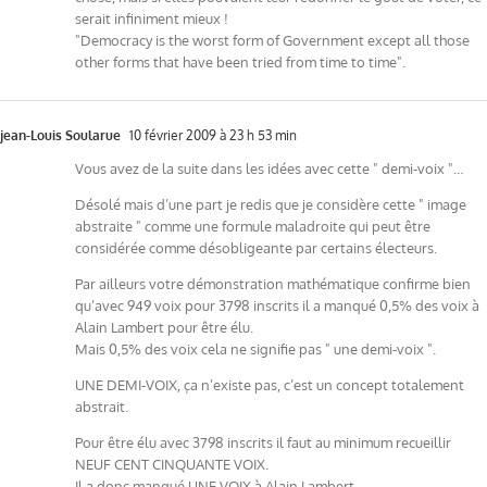
serait infiniment mieux !
"Democracy is the worst form of Government except all those
other forms that have been tried from time to time".
jean-Louis Soularue
10 février 2009 à 23 h 53 min
Vous avez de la suite dans les idées avec cette " demi-voix "…
Désolé mais d’une part je redis que je considère cette " image
abstraite " comme une formule maladroite qui peut être
considérée comme désobligeante par certains électeurs.
Par ailleurs votre démonstration mathématique confirme bien
qu’avec 949 voix pour 3798 inscrits il a manqué 0,5% des voix à
Alain Lambert pour être élu.
Mais 0,5% des voix cela ne signifie pas " une demi-voix ".
UNE DEMI-VOIX, ça n’existe pas, c’est un concept totalement
abstrait.
Pour être élu avec 3798 inscrits il faut au minimum recueillir
NEUF CENT CINQUANTE VOIX.
Il a donc manqué UNE VOIX à Alain Lambert.