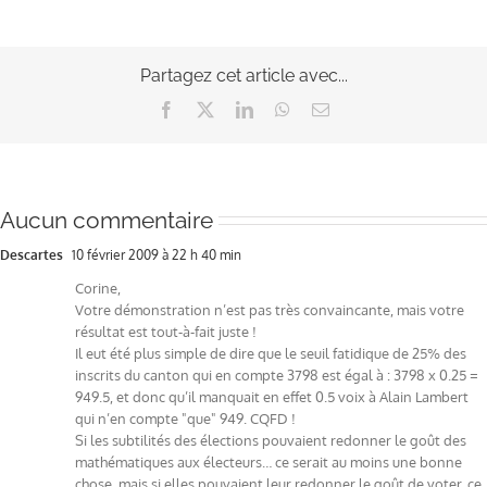
Partagez cet article avec...
Facebook
X
LinkedIn
WhatsApp
Email
Aucun commentaire
Descartes
10 février 2009 à 22 h 40 min
Corine,
Votre démonstration n’est pas très convaincante, mais votre
résultat est tout-à-fait juste !
Il eut été plus simple de dire que le seuil fatidique de 25% des
inscrits du canton qui en compte 3798 est égal à : 3798 x 0.25 =
949.5, et donc qu’il manquait en effet 0.5 voix à Alain Lambert
qui n’en compte "que" 949. CQFD !
Si les subtilités des élections pouvaient redonner le goût des
mathématiques aux électeurs… ce serait au moins une bonne
chose, mais si elles pouvaient leur redonner le goût de voter, ce