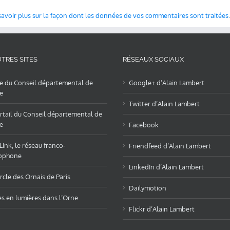
savoir plus sur la façon dont les données de vos commentaires sont traitées
.
TRES SITES
RÉSEAUX SOCIAUX
te du Conseil départemental de
Google+ d’Alain Lambert
e
Twitter d’Alain Lambert
rtail du Conseil départemental de
e
Facebook
ink, le réseau franco-
Friendfeed d’Alain Lambert
ophone
LinkedIn d’Alain Lambert
rcle des Ornais de Paris
Dailymotion
es en lumières dans l’Orne
Flickr d’Alain Lambert