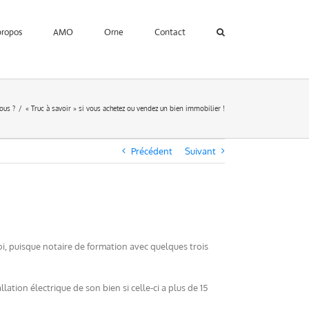
propos
AMO
Orne
Contact
ous ?
« Truc à savoir » si vous achetez ou vendez un bien immobilier !
Précédent
Suivant
oi, puisque notaire de formation avec quelques trois
ation électrique de son bien si celle-ci a plus de 15