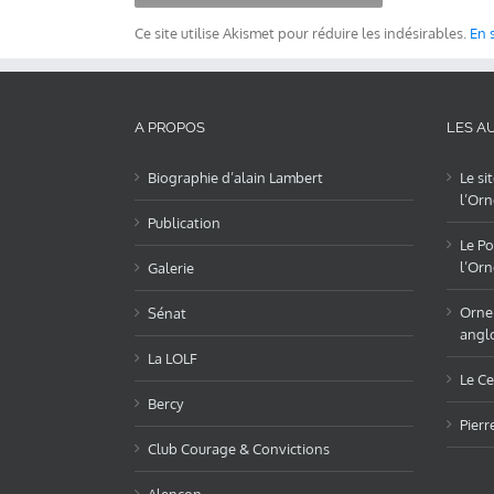
Ce site utilise Akismet pour réduire les indésirables.
En 
A PROPOS
LES AU
Biographie d’alain Lambert
Le si
l’Orn
Publication
Le Po
l’Orn
Galerie
OrneL
Sénat
angl
La LOLF
Le Ce
Bercy
Pierr
Club Courage & Convictions