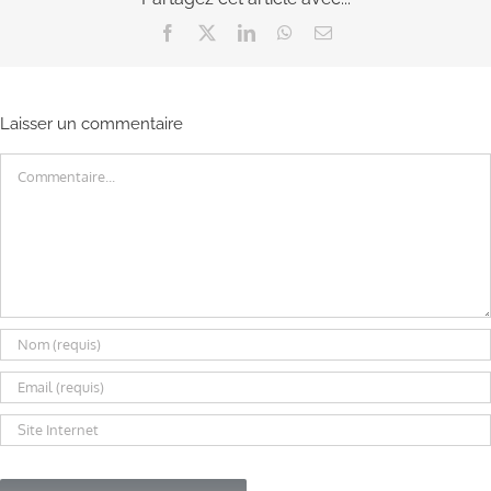
Facebook
X
LinkedIn
WhatsApp
Email
Laisser un commentaire
Commentaire