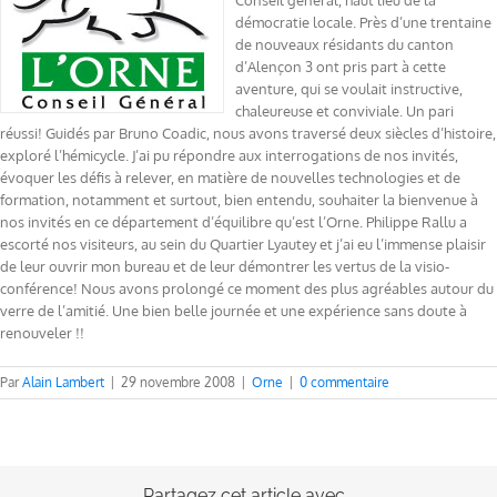
Conseil général, haut lieu de la
démocratie locale. Près d’une trentaine
de nouveaux résidants du canton
d’Alençon 3 ont pris part à cette
aventure, qui se voulait instructive,
chaleureuse et conviviale. Un pari
réussi! Guidés par Bruno Coadic, nous avons traversé deux siècles d’histoire,
exploré l’hémicycle. J’ai pu répondre aux interrogations de nos invités,
évoquer les défis à relever, en matière de nouvelles technologies et de
formation, notamment et surtout, bien entendu, souhaiter la bienvenue à
nos invités en ce département d’équilibre qu’est l’Orne. Philippe Rallu a
escorté nos visiteurs, au sein du Quartier Lyautey et j’ai eu l’immense plaisir
de leur ouvrir mon bureau et de leur démontrer les vertus de la visio-
conférence! Nous avons prolongé ce moment des plus agréables autour du
verre de l’amitié. Une bien belle journée et une expérience sans doute à
renouveler !!
Par
Alain Lambert
|
29 novembre 2008
|
Orne
|
0 commentaire
Partagez cet article avec...