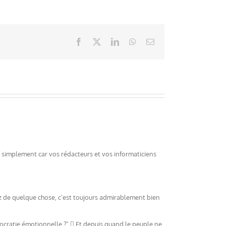
Facebook
X
LinkedIn
WhatsApp
Email
à simplement car vos rédacteurs et vos informaticiens
z de quelque chose, c’est toujours admirablement bien
démocratie émotionnelle ?"  Et depuis quand le peuple ne