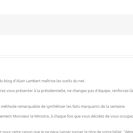
u blog d’Alain Lambert maîtrise les outils du net.
erez vous présenter à la présidentielle, ne changez pas d’équipe, renforcez-l
e méthode remarquable de synthétiser les faits marquants de la semaine.
chement Monsieur le Ministre, à chaque fois que vous décidez de vous occupe
st pour cette raison que je ne peux laisser passer le titre de votre billet, "