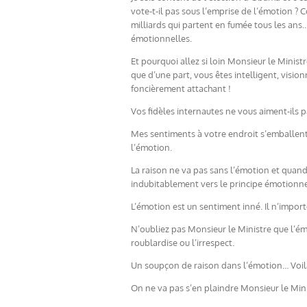
vote-t-il pas sous l’emprise de l’émotion 
milliards qui partent en fumée tous les ans…)
émotionnelles.
Et pourquoi allez si loin Monsieur le Minis
que d’une part, vous êtes intelligent, visio
foncièrement attachant !
Vos fidèles internautes ne vous aiment-ils p
Mes sentiments à votre endroit s’emballent 
l’émotion.
La raison ne va pas sans l’émotion et quand
indubitablement vers le principe émotionne
L’émotion est un sentiment inné. Il n’import
N’oubliez pas Monsieur le Ministre que l’émo
roublardise ou l’irrespect.
Un soupçon de raison dans l’émotion… Voilà
On ne va pas s’en plaindre Monsieur le Min