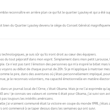
mble reconnaître en arrière plan ce qui fut le quartier Lyautey et qui a été s
git bien du Quartier Lyautey devenu le siège du Conseil Général magnifiqueme
echnologiques, je suis sûr qu’ils iront droit au cœur des équipiers.
t pas du tout péjoratif dans mon esprit. Simplement dans mon petit Larousse, l
imple. Ce n’est pas tant l’émotion des personnes qui m’a inspiré le billet mai
voyons au début de chaque journal de 20h. Si je m’applique à maitriser mes
 comme le pire, dans des aventures où j’étais personnellement impliqué, pour
nue, je le reconnais volontiers, ma capacité émotionnelle en matière électorale
e dans un journal local de l’Orne, c’était Obama. Mais je ne l’ai exprimée qu’a
0 ans ! Je connais ses valeurs et comme il était pour Obama, j’ai suivi son avis
nt pas toujours les intérêts américains.
lle j’ai vraiment communié était la victoire en coupe du monde 1998, j’étais 
rs ont commencé à se taper dessus dans les semaines qui ont suivi.