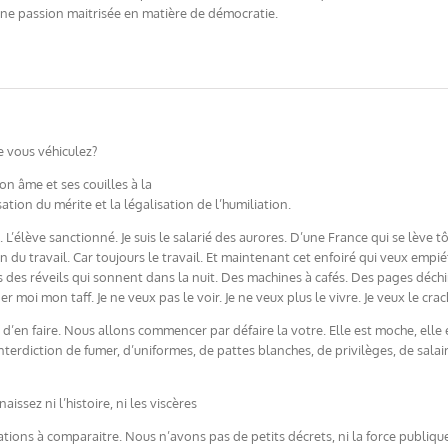
une passion maitrisée en matière de démocratie.
 vous véhiculez?
n âme et ses couilles à la
sation du mérite et la légalisation de l’humiliation.
é. L’élève sanctionné. Je suis le salarié des aurores. D’une France qui se lève 
 fin du travail. Car toujours le travail. Et maintenant cet enfoiré qui veux e
 des réveils qui sonnent dans la nuit. Des machines à cafés. Des pages déchir
r moi mon taff. Je ne veux pas le voir. Je ne veux plus le vivre. Je veux le cr
d’en faire. Nous allons commencer par défaire la votre. Elle est moche, elle es
nterdiction de fumer, d’uniformes, de pattes blanches, de privilèges, de sala
ssez ni l’histoire, ni les viscères
tions à comparaitre. Nous n’avons pas de petits décrets, ni la force publique