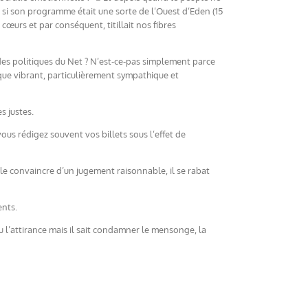
si son programme était une sorte de l’Ouest d’Eden (15
 cœurs et par conséquent, titillait nos fibres
des politiques du Net ? N’est-ce-pas simplement parce
ique vibrant, particulièrement sympathique et
s justes.
us rédigez souvent vos billets sous l’effet de
le convaincre d’un jugement raisonnable, il se rabat
ents.
u l’attirance mais il sait condamner le mensonge, la