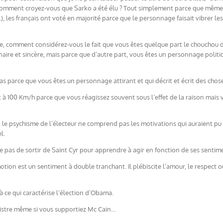
? Comment croyez-vous que Sarko a été élu ? Tout simplement parce que même 
, les français ont voté en majorité parce que le personnage faisait vibrer les
tre, comment considérez-vous le fait que vous êtes quelque part le chouchou 
nnaire et sincère, mais parce que d’autre part, vous êtes un personnage polit
as parce que vous êtes un personnage attirant et qui décrit et écrit des chose
à 100 Km/h parce que vous réagissez souvent sous l’effet de la raison mais vo
 le psychisme de l’électeur ne comprend pas les motivations qui auraient pu 
l.
e pas de sortir de Saint Cyr pour apprendre à agir en fonction de ses sentim
tion est un sentiment à double tranchant. Il plébiscite l’amour, le respect o
 ce qui caractérise l’élection d’Obama.
istre même si vous supportiez Mc Cain…