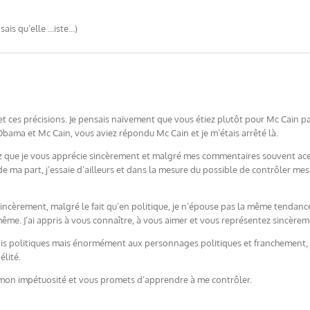
 sais qu’elle …iste…)
ces précisions. Je pensais naïvement que vous étiez plutôt pour Mc Cain parce
Obama et Mc Cain, vous aviez répondu Mc Cain et je m’étais arrêté là.
ez que je vous apprécie sincèrement et malgré mes commentaires souvent acerb
e ma part, j’essaie d’ailleurs et dans la mesure du possible de contrôler m
sincèrement, malgré le fait qu’en politique, je n’épouse pas la même tendance
même. J’ai appris à vous connaître, à vous aimer et vous représentez sincère
is politiques mais énormément aux personnages politiques et franchement, j’
élité.
 mon impétuosité et vous promets d’apprendre à me contrôler.