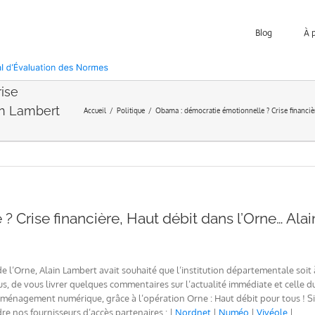
Blog
À 
ise
ain Lambert
Accueil
Politique
Obama : démocratie émotionnelle ? Crise financiè
 Crise financière, Haut débit dans l’Orne… Ala
 l’Orne, Alain Lambert avait souhaité que l’institution départementale soit 
lus, de vous livrer quelques commentaires sur l’actualité immédiate et celle 
aménagement numérique, grâce à l’opération Orne : Haut débit pour tous ! Si
dre nos fournisseurs d’accès partenaires : |
Nordnet
|
Numéo
|
Vivéole
|