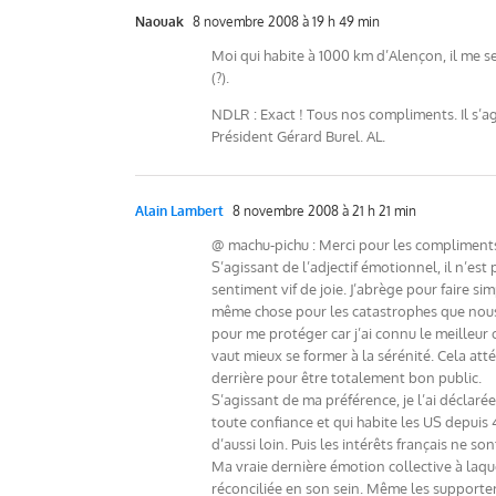
Naouak
8 novembre 2008 à 19 h 49 min
Moi qui habite à 1000 km d’Alençon, il me se
(?).
NDLR : Exact ! Tous nos compliments. Il s’a
Président Gérard Burel. AL.
Alain Lambert
8 novembre 2008 à 21 h 21 min
@ machu-pichu : Merci pour les compliments t
S’agissant de l’adjectif émotionnel, il n’es
sentiment vif de joie. J’abrège pour faire s
même chose pour les catastrophes que nous 
pour me protéger car j’ai connu le meilleur
vaut mieux se former à la sérénité. Cela atté
derrière pour être totalement bon public.
S’agissant de ma préférence, je l’ai déclaré
toute confiance et qui habite les US depuis 4
d’aussi loin. Puis les intérêts français ne so
Ma vraie dernière émotion collective à laque
réconciliée en son sein. Même les supporte