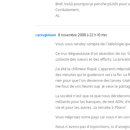
Bref, Voilà pourquoi je penche plutôt pour 
Cordialement,
AL.
carlogiuliani
8 novembre 2008 à 22 h 10 min
Vous vous rendez compte de l’idéologie que
Ce truc dégueulasse d’un abandon de soi. So
collecte des sueurs et des efforts. La privati
J’ai été le chômeur fliqué. L’apprenti mépris
des minutes qui le guideront vers la fin. La
rien pour que l’on devienne des larves. Usés
me fous de vos heures sup. Je veux le partage
La société n’est que ce que nous déciderons 
milliards pour les banques, de test ADN, d’i
vie et pour les autres…la retraite à 70ans!
Vous méprisez votre pays car vous n’en connai
Nous n’avons pas d’injonctions, ni d’assigna