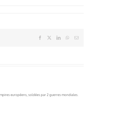
Facebook
X
LinkedIn
WhatsApp
Email
empires européens, soldées par 2 guerres mondiales.