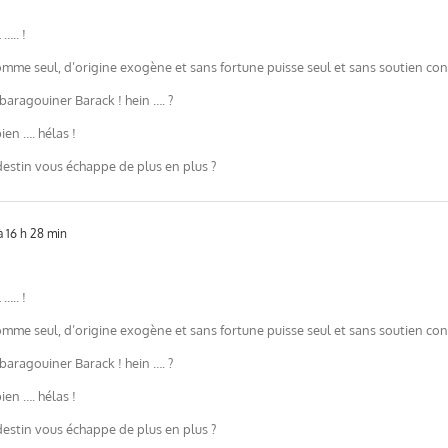
….. !
e seul, d’origine exogène et sans fortune puisse seul et sans soutien conqu
 baragouiner Barack ! hein …. ?
ien …. hélas !
destin vous échappe de plus en plus ?
 16 h 28 min
….. !
e seul, d’origine exogène et sans fortune puisse seul et sans soutien conqu
 baragouiner Barack ! hein …. ?
ien …. hélas !
destin vous échappe de plus en plus ?