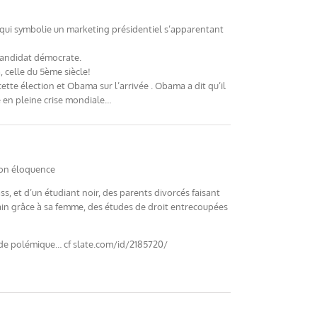
) qui symbolie un marketing présidentiel s’apparentant
 candidat démocrate.
 celle du 5ème siècle!
tte élection et Obama sur l’arrivée . Obama a dit qu’il
e en pleine crise mondiale…
son éloquence
s, et d’un étudiant noir, des parents divorcés faisant
ricain grâce à sa femme, des études de droit entrecoupées
as de polémique… cf slate.com/id/2185720/