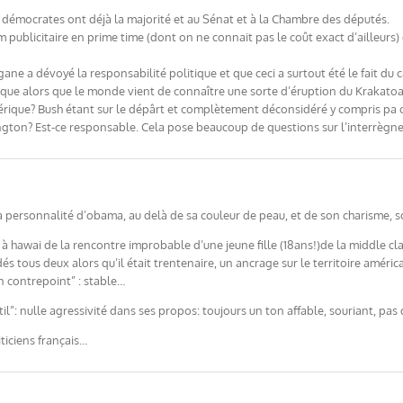
 démocrates ont déjà la majorité et au Sénat et à la Chambre des députés.
m publicitaire en prime time (dont on ne connait pas le coût exact d’ailleurs
e a dévoyé la responsabilité politique et que ceci a surtout été le fait du
ique alors que le monde vient de connaître une sorte d’éruption du Krakatoa,
mérique? Bush étant sur le dépârt et complètement déconsidéré y compris pa ce
ngton? Est-ce responsable. Cela pose beaucoup de questions sur l’interrègn
a personnalité d’obama, au delà de sa couleur de peau, et de son charisme, 
à hawai de la rencontre improbable d’une jeune fille (18ans!)de la middle clas
cédés tous deux alors qu’il était trentenaire, un ancrage sur le territoire amé
en contrepoint” : stable…
til”: nulle agressivité dans ses propos: toujours un ton affable, souriant, p
iciens français…