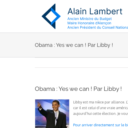
Passer
au
contenu
Obama : Yes we can ! Par Libby !
Obama : Yes we can ! Par Libby !
Libby est ma nièce par alliance.
car il est celui d’une vraie amér
aujourd’hui cette élection. Je vo
Pour arriver directement sur le bil