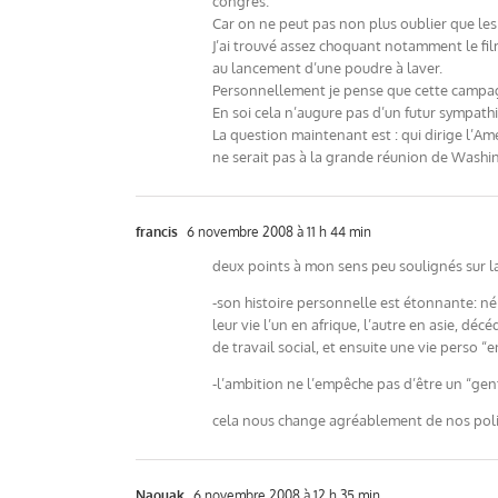
congrés.
Car on ne peut pas non plus oublier que les
J’ai trouvé assez choquant notamment le fil
au lancement d’une poudre à laver.
Personnellement je pense que cette campagan
En soi cela n’augure pas d’un futur sympath
La question maintenant est : qui dirige l’A
ne serait pas à la grande réunion de Washi
francis
6 novembre 2008 à 11 h 44 min
deux points à mon sens peu soulignés sur l
-son histoire personnelle est étonnante: né 
leur vie l’un en afrique, l’autre en asie, dé
de travail social, et ensuite une vie perso “
-l’ambition ne l’empêche pas d’être un “gen
cela nous change agréablement de nos polit
Naouak
6 novembre 2008 à 12 h 35 min