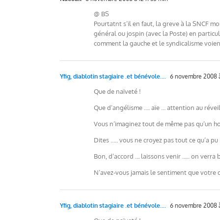
@ BS
Pourtatnt s’il en faut, la greve à la SNCF mo
général ou jospin (avec la Poste) en particul
comment la gauche et le syndicalisme voie
Yfig, diablotin stagiaire .et bénévole....
6 novembre 2008 à
Que de naïveté !
Que d’angélisme …. aïe … attention au réveil 
Vous n’imaginez tout de même pas qu’un homm
Dites ….. vous ne croyez pas tout ce qu’a pu
Bon, d’accord … laissons venir ….. on verra b
N’avez-vous jamais le sentiment que votre 
Yfig, diablotin stagiaire .et bénévole....
6 novembre 2008 à