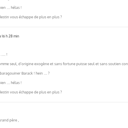
ien …. hélas !
destin vous échappe de plus en plus ?
 16 h 28 min
….. !
e seul, d’origine exogène et sans fortune puisse seul et sans soutien conqu
 baragouiner Barack ! hein …. ?
ien …. hélas !
destin vous échappe de plus en plus ?
grand père ,