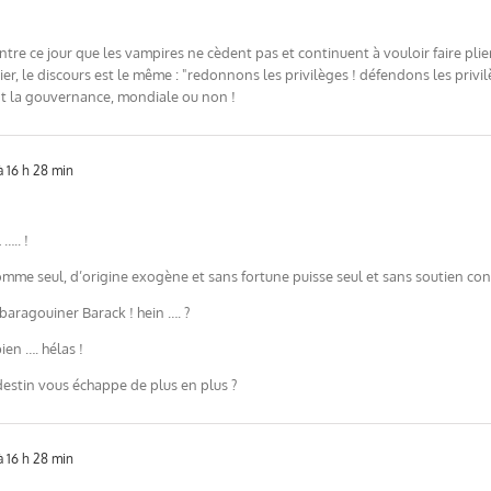
ntre ce jour que les vampires ne cèdent pas et continuent à vouloir faire plier
ier, le discours est le même : "redonnons les privilèges ! défendons les privilè
nt la gouvernance, mondiale ou non !
 16 h 28 min
….. !
e seul, d’origine exogène et sans fortune puisse seul et sans soutien conqu
 baragouiner Barack ! hein …. ?
ien …. hélas !
destin vous échappe de plus en plus ?
 16 h 28 min