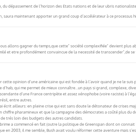
e, du dépassement de l’horizon des Etats nations et de leur ubris nationaliste
 saura maintenant apporter un grand coup d’accélérateur à ce processus hi
nous allons gagner du temps,que cette" société complexifiée" devient plus ab
imilé et etre profondément convaincue de la necessité de transcender",de se 
ur cette opinion d’une américaine qui est fondée à l’avoir quand je ne le suis 
e d’hab, qui me permet de mieux connaître…un pays si grand, complexe, divers
ndescendante d’une France centripète et assez xénophobe (voire raciste) à l’
résil, entre autres.
ai écrit ailleurs: en pleine crise qui est sans doute le détonateur de crises m
un chiffre pharamineux et que la campagne des démocrates a coûté plus du do
de trés loin des budgets des autres candidats.
Sobrime a commencé en fait (outre la politique de Greenspan dont on connait
 que en 2003, il me semble, Bush avait voulu réformer cette aventure mais s’