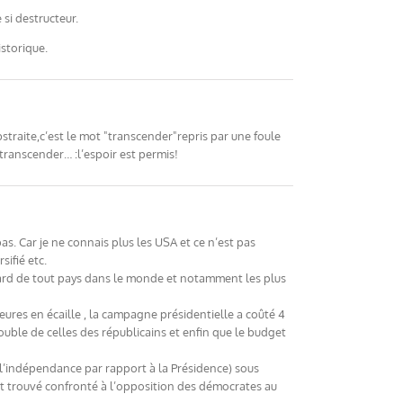
 si destructeur.
storique.
straite,c’est le mot "transcender"repris par une foule
transcender… :l’espoir est permis!
pas. Car je ne connais plus les USA et ce n’est pas
ifié etc.
égard de tout pays dans le monde et notamment les plus
ajeures en écaille , la campagne présidentielle a coûté 4
uble de celles des républicains et enfin que le budget
 l’indépendance par rapport à la Présidence) sous
est trouvé confronté à l’opposition des démocrates au