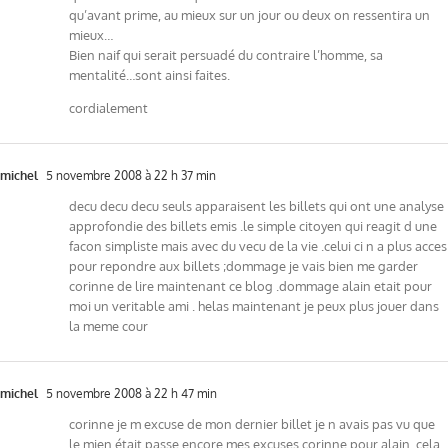
qu’avant prime, au mieux sur un jour ou deux on ressentira un
mieux…
Bien naif qui serait persuadé du contraire l’homme, sa
mentalité…sont ainsi faites.
cordialement
michel
5 novembre 2008 à 22 h 37 min
decu decu decu seuls apparaisent les billets qui ont une analyse
approfondie des billets emis .le simple citoyen qui reagit d une
facon simpliste mais avec du vecu de la vie .celui ci n a plus acces
pour repondre aux billets ;dommage je vais bien me garder
corinne de lire maintenant ce blog .dommage alain etait pour
moi un veritable ami . helas maintenant je peux plus jouer dans
la meme cour
michel
5 novembre 2008 à 22 h 47 min
corinne je m excuse de mon dernier billet je n avais pas vu que
le mien était passe encore mes excuses corinne pour alain .cela