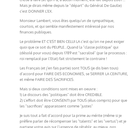
Mais je dirais même depuis le "départ" du Général De Gaulle)
c’est DONNER L’EX.
Monsieur Lambert, vous êtes quelqu’un de sympathique,
courtois, et qui semble manifestement intéressé par nos
finances publiques.
Le problème ET C’EST BIEN CELUI LA c’est qu’on ne peut exiger
quoi que ce soit du PEUPLE…Quand la "classe politique" qui
(désolé pour vous) depuis 1789 est "sacralisé" (par le processus :
roi remplacé par l’Etat) fait strictement le contraire !
Les Français (et j’en fais partie) sont TOUS (je dis bien tous)
d’accord pour FAIRE DES ECONOMIES, se SERRER LA CEINTURE,
et même FAIRE DES SACRIFICES.
Mais si deux conditions sont mises en oeuvre :
1) Le discours des "politiques" doit être CREDIBLE.
2) L’effort doit être CONSENTI par TOUS (élus compris) pour que
les "sacrifices" apparaissent comme "justes"
Je suis tout a fait d’accord pour la prime au mérite (même si je
préfère parler de récompenser les "talents" et les "vertus") et je
partage votre avis sur l’urgence de rétablir, au mieux, nos