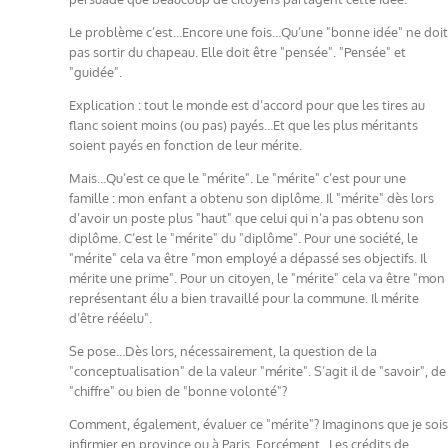
Le problème c’est…Encore une fois…Qu’une "bonne idée" ne doit
pas sortir du chapeau. Elle doit être "pensée". "Pensée" et
"guidée".
Explication : tout le monde est d’accord pour que les tires au
flanc soient moins (ou pas) payés…Et que les plus méritants
soient payés en fonction de leur mérite.
Mais…Qu’est ce que le "mérite". Le "mérite" c’est pour une
famille : mon enfant a obtenu son diplôme. Il "mérite" dès lors
d’avoir un poste plus "haut" que celui qui n’a pas obtenu son
diplôme. C’est le "mérite" du "diplôme". Pour une société, le
"mérite" cela va être "mon employé a dépassé ses objectifs. Il
mérite une prime". Pour un citoyen, le "mérite" cela va être "mon
représentant élu a bien travaillé pour la commune. Il mérite
d’être rééelu".
Se pose…Dès lors, nécessairement, la question de la
"conceptualisation" de la valeur "mérite". S’agit il de "savoir", de
"chiffre" ou bien de "bonne volonté"?
Comment, également, évaluer ce "mérite"? Imaginons que je sois
infirmier en province ou à Paris. Forcément…Les crédits de