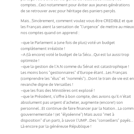
comptes…Ceci notamment pour éviter aux jeunes générations
de se retrouver avec pour héritage des paniers perçés.
Mais…Sincèrement, comment voulez vous être CREDIBLE et que
les Français aient la sensation de "l’urgence" de mettre au mieux
nos comptes quand on apprend :
–que le Parlement a (une fois de plus) voté un budget
complètement irréaliste !
–A (là encore) voté le budget de la Sécu…Qui est lui aussi trop
optimiste !
–que la gestion de l’A.N comme du Sénat est catastrophique !
Les moins bons "gestionnaires" d’Europe étant…Les Français
(comprendre les "élus" et "nommés")…Dont le train de vie est en
revanche digne de Versailles !
–que les frais des Ministères ont explosé !
–que le Président, s’offre à bon compte, des avions qu’il n’était
absolument pas urgent d’acheter, augmente (encore!) son
personnel…Et continue de faire financer par la Nation…La comm
gouvernementale ! (et "élyséenne") Mais aussi "met à
disposition" d’un parti, à savoir l’UMP…Des "conseillers" payés…
Là encore par la généreuse République !