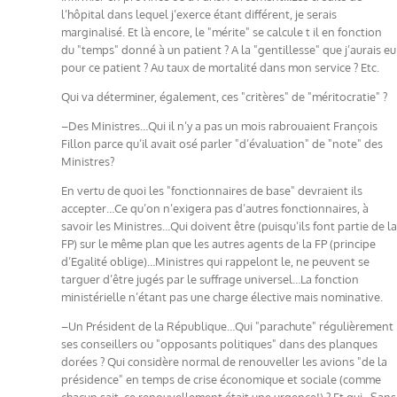
l’hôpital dans lequel j’exerce étant différent, je serais
marginalisé. Et là encore, le "mérite" se calcule t il en fonction
du "temps" donné à un patient ? A la "gentillesse" que j’aurais eu
pour ce patient ? Au taux de mortalité dans mon service ? Etc.
Qui va déterminer, également, ces "critères" de "méritocratie" ?
–Des Ministres…Qui il n’y a pas un mois rabrouaient François
Fillon parce qu’il avait osé parler "d’évaluation" de "note" des
Ministres?
En vertu de quoi les "fonctionnaires de base" devraient ils
accepter…Ce qu’on n’exigera pas d’autres fonctionnaires, à
savoir les Ministres…Qui doivent être (puisqu’ils font partie de la
FP) sur le même plan que les autres agents de la FP (principe
d’Egalité oblige)…Ministres qui rappelont le, ne peuvent se
targuer d’être jugés par le suffrage universel…La fonction
ministérielle n’étant pas une charge élective mais nominative.
–Un Président de la République…Qui "parachute" régulièrement
ses conseillers ou "opposants politiques" dans des planques
dorées ? Qui considère normal de renouveller les avions "de la
présidence" en temps de crise économique et sociale (comme
chacun sait, ce renouvellement était une urgence!) ? Et qui…Sans