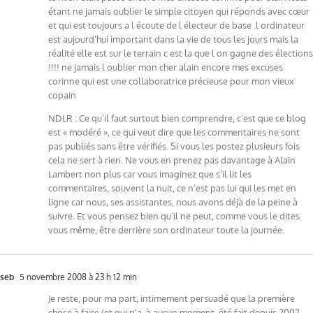
étant ne jamais oublier le simple citoyen qui réponds avec cœur
et qui est toujours a l écoute de l électeur de base .l ordinateur
est aujourd’hui important dans la vie de tous les jours mais la
réalité elle est sur le terrain c est la que l on gagne des élections
!!!! ne jamais l oublier mon cher alain encore mes excuses
corinne qui est une collaboratrice précieuse pour mon vieux
copain
NDLR : Ce qu’il faut surtout bien comprendre, c’est que ce blog
est « modéré », ce qui veut dire que les commentaires ne sont
pas publiés sans être vérifiés. Si vous les postez plusieurs fois
cela ne sert à rien. Ne vous en prenez pas davantage à Alain
Lambert non plus car vous imaginez que s’il lit les
commentaires, souvent la nuit, ce n’est pas lui qui les met en
ligne car nous, ses assistantes, nous avons déjà de la peine à
suivre. Et vous pensez bien qu’il ne peut, comme vous le dites
vous même, être derrière son ordinateur toute la journée.
seb
5 novembre 2008 à 23 h 12 min
Je reste, pour ma part, intimement persuadé que la première
chose à faire (et qui n’a, à aucun moment, été fait depuis 2007…