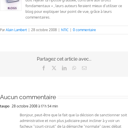
doit rejeter la riposte graduée, contraire aux droits
fondamentaux « , leurs auteurs feraient mieux d’utiliser ce
blog pour expliquer leur point de vue, grâce à leurs
commentaires.
Par
Alain Lambert
|
28 octobre 2008
|
NTIC
|
0 commentaire
Partagez cet article avec...
Facebook
X
LinkedIn
WhatsApp
Email
Aucun commentaire
taupo
28 octobre 2008 à 17 h 54 min
Bonjour, peut-être que le fait que la décision de sanctionner soit
administrative et non plus judiciaire peut incliner à y voir un
facheux "court-circuit" de la démarche "normale" (avec débat