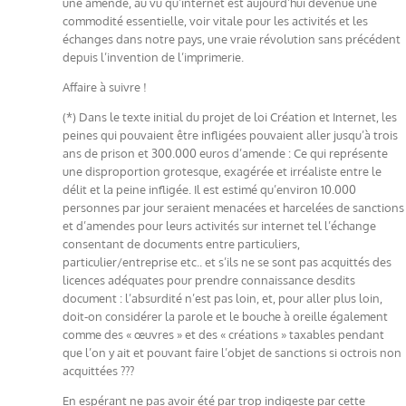
une amende, au vu qu’internet est aujourd’hui devenue une
commodité essentielle, voir vitale pour les activités et les
échanges dans notre pays, une vraie révolution sans précédent
depuis l’invention de l’imprimerie.
Affaire à suivre !
(*) Dans le texte initial du projet de loi Création et Internet, les
peines qui pouvaient être infligées pouvaient aller jusqu’à trois
ans de prison et 300.000 euros d’amende : Ce qui représente
une disproportion grotesque, exagérée et irréaliste entre le
délit et la peine infligée. Il est estimé qu’environ 10.000
personnes par jour seraient menacées et harcelées de sanctions
et d’amendes pour leurs activités sur internet tel l’échange
consentant de documents entre particuliers,
particulier/entreprise etc.. et s’ils ne se sont pas acquittés des
licences adéquates pour prendre connaissance desdits
document : l’absurdité n’est pas loin, et, pour aller plus loin,
doit-on considérer la parole et le bouche à oreille également
comme des « œuvres » et des « créations » taxables pendant
que l’on y ait et pouvant faire l’objet de sanctions si octrois non
acquittées ???
En espérant ne pas avoir été par trop indigeste par cette