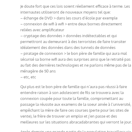
Je doute fort que ces lois soient réellement efficace à terme. Les
internautes utiliseront de nouveaux moyens tel que:
– échange de DVD > dans les cours d’école par exemple
– connexion de wifi à wifi > entre deux bornes directement
reliées avec amplificateur
– cryptage des données > données indétectables et qui
permettront au demeurant à des terroristes de faire transiter
idéalement des données dans des tunnels de données
– piratage de connexion > le bon père de famille qui aura mal
sécurisé sa borne wifi aura des surprises ainsi que le retraité pas
au fait des dernières technologies et ne parlons même pas de la
ménagère de 50 ans
– etc, etc
Qui plus est le bon père de famille qui n’aura pas réussi à faire
entendre raison à son adolescent de fils se trouvera avec la
connexion coupée pour toute la famille, compromettant au
passage la réussite aux examens de la soeur ainée à l’université,
empêchant la mère de faire ces courses (perte pour les sites de
vente), le frère de trouver un emploi et j’en passe et des
meilleures sur les situations abracadabrantes qui verront le jour.
Après demain une grande partie de la population travaillera via