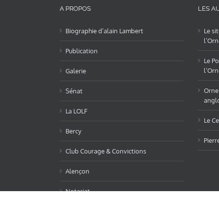
A PROPOS
LES AU
Biographie d’alain Lambert
Le si
l’Orn
Publication
Le Po
l’Orn
Galerie
OrneL
Sénat
angl
La LOLF
Le Ce
Bercy
Pierr
Club Courage & Convictions
Alençon
Notariat