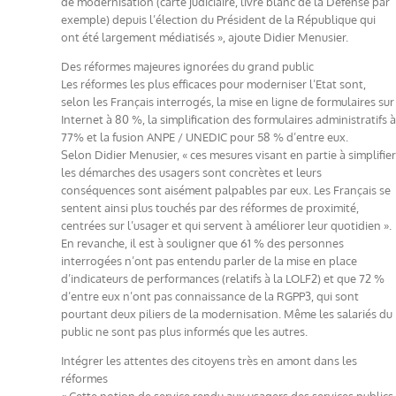
de modernisation (carte judiciaire, livre blanc de la Défense par
exemple) depuis l’élection du Président de la République qui
ont été largement médiatisés », ajoute Didier Menusier.
Des réformes majeures ignorées du grand public
Les réformes les plus efficaces pour moderniser l’Etat sont,
selon les Français interrogés, la mise en ligne de formulaires sur
Internet à 80 %, la simplification des formulaires administratifs à
77% et la fusion ANPE / UNEDIC pour 58 % d’entre eux.
Selon Didier Menusier, « ces mesures visant en partie à simplifier
les démarches des usagers sont concrètes et leurs
conséquences sont aisément palpables par eux. Les Français se
sentent ainsi plus touchés par des réformes de proximité,
centrées sur l’usager et qui servent à améliorer leur quotidien ».
En revanche, il est à souligner que 61 % des personnes
interrogées n’ont pas entendu parler de la mise en place
d’indicateurs de performances (relatifs à la LOLF2) et que 72 %
d’entre eux n’ont pas connaissance de la RGPP3, qui sont
pourtant deux piliers de la modernisation. Même les salariés du
public ne sont pas plus informés que les autres.
Intégrer les attentes des citoyens très en amont dans les
réformes
« Cette notion de service rendu aux usagers des services publics