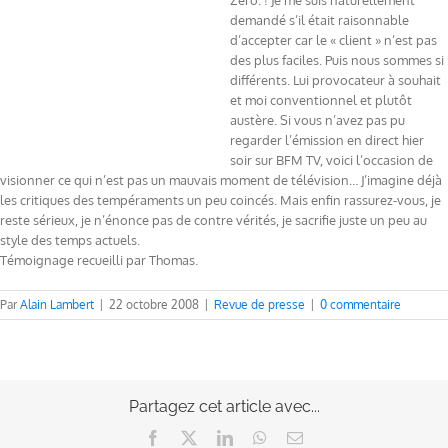
Zéro. ! Je me suis naturellement
demandé s’il était raisonnable
d’accepter car le « client » n’est pas
des plus faciles. Puis nous sommes si
différents. Lui provocateur à souhait
et moi conventionnel et plutôt
austère. Si vous n’avez pas pu
regarder l’émission en direct hier
soir sur BFM TV, voici l’occasion de
visionner ce qui n’est pas un mauvais moment de télévision… J’imagine déjà
les critiques des tempéraments un peu coincés. Mais enfin rassurez-vous, je
reste sérieux, je n’énonce pas de contre vérités, je sacrifie juste un peu au
style des temps actuels.
Témoignage recueilli par Thomas.
Par
Alain Lambert
|
22 octobre 2008
|
Revue de presse
|
0 commentaire
Partagez cet article avec...
Facebook
X
LinkedIn
WhatsApp
Email