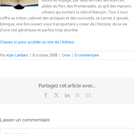
douce au voyage, par delà les rues secrètes, les
allées du Parc des Promenades, au gré des manoirs
urbains qui ourlent la ville d’Alençon. Tour à tour,
coffre au trésor, cabinet des antiques et des curiosités, ce carnet à spirale,
bilingue, une fois ouvert vous transportera u coeur de l’histoire, de la vie
d’une cité généreuse et parfois trop discrète.
Cliquez ici pour accéder au site de l’éditeur
Par
Alain Lambert
|
8 octobre 2008
|
Orne
|
0 commentaire
Partagez cet article avec...
Facebook
X
LinkedIn
WhatsApp
Email
Laisser un commentaire
Commentaire